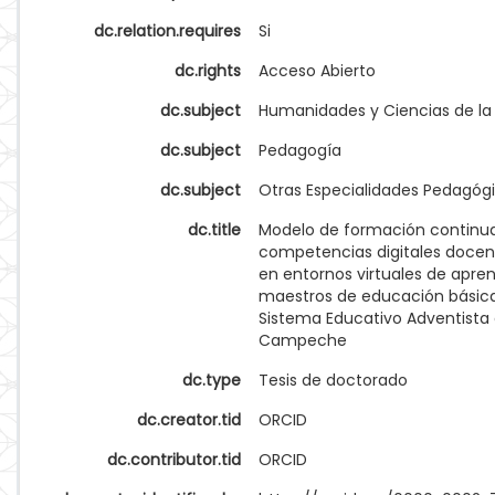
dc.relation.requires
Si
dc.rights
Acceso Abierto
dc.subject
Humanidades y Ciencias de l
dc.subject
Pedagogía
dc.subject
Otras Especialidades Pedagóg
dc.title
Modelo de formación continu
competencias digitales doce
en entornos virtuales de apren
maestros de educación básica
Sistema Educativo Adventista
Campeche
dc.type
Tesis de doctorado
dc.creator.tid
ORCID
dc.contributor.tid
ORCID