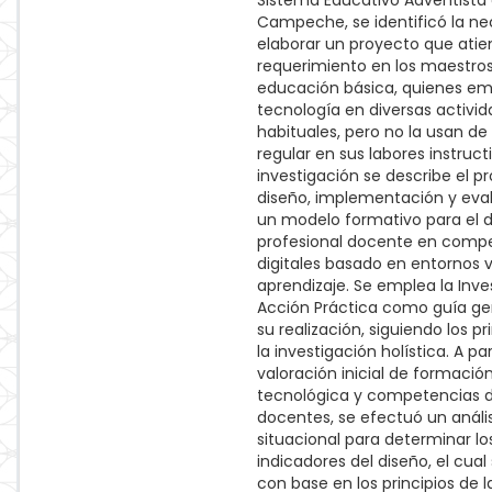
Sistema Educativo Adventista
Campeche, se identificó la n
elaborar un proyecto que atie
requerimiento en los maestro
educación básica, quienes em
tecnología en diversas activi
habituales, pero no la usan d
regular en sus labores instruct
investigación se describe el p
diseño, implementación y eva
un modelo formativo para el d
profesional docente en comp
digitales basado en entornos v
aprendizaje. Se emplea la Inve
Acción Práctica como guía ge
su realización, siguiendo los pr
la investigación holística. A pa
valoración inicial de formació
tecnológica y competencias di
docentes, se efectuó un anális
situacional para determinar lo
indicadores del diseño, el cual 
con base en los principios de la