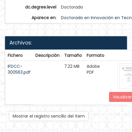
dc.degree.level
Doctorado
Aparece en:
Doctorado en Innovación en Tecn
Archivos:
Fichero
Descripción
Tamaño
Formato
IFDCC-
7.22 MB
Adobe
300563.pdf
PDF
Visualizar
Mostrar el registro sencillo del ítem