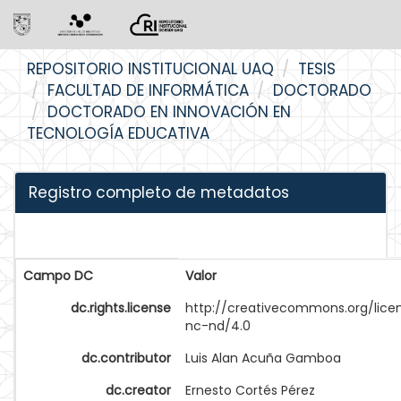
Skip
REPOSITORIO INSTITUCIONAL UAQ
TESIS
navigation
FACULTAD DE INFORMÁTICA
DOCTORADO
DOCTORADO EN INNOVACIÓN EN
TECNOLOGÍA EDUCATIVA
Registro completo de metadatos
Campo DC
Valor
dc.rights.license
http://creativecommons.org/lice
nc-nd/4.0
dc.contributor
Luis Alan Acuña Gamboa
dc.creator
Ernesto Cortés Pérez