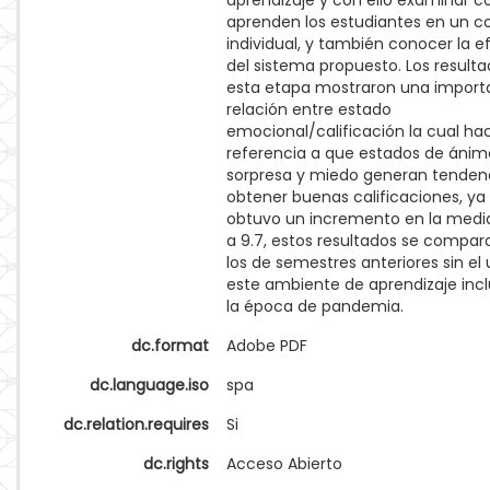
aprendizaje y con ello examinar 
aprenden los estudiantes en un c
individual, y también conocer la ef
del sistema propuesto. Los result
esta etapa mostraron una import
relación entre estado
emocional/calificación la cual ha
referencia a que estados de áni
sorpresa y miedo generan tenden
obtener buenas calificaciones, ya
obtuvo un incremento en la media
a 9.7, estos resultados se compar
los de semestres anteriores sin el
este ambiente de aprendizaje inc
la época de pandemia.
dc.format
Adobe PDF
dc.language.iso
spa
dc.relation.requires
Si
dc.rights
Acceso Abierto