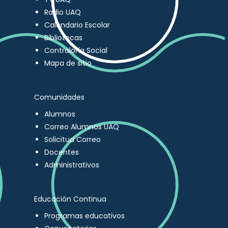
Radio UAQ
Calendario Escolar
Bibliotecas
Contraloría Social
Mapa de sitio
Comunidades
Alumnos
Correo Alumnos UAQ
Solicitud Correo
Docentes
Administrativos
Educación Continua
Programas educativos