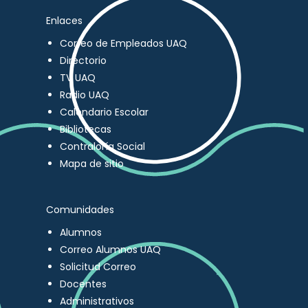
Enlaces
Correo de Empleados UAQ
Directorio
TV UAQ
Radio UAQ
Calendario Escolar
Bibliotecas
Contraloría Social
Mapa de sitio
Comunidades
Alumnos
Correo Alumnos UAQ
Solicitud Correo
Docentes
Administrativos