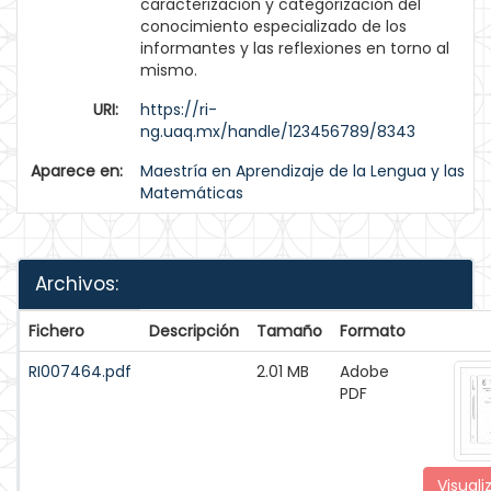
caracterización y categorización del
conocimiento especializado de los
informantes y las reflexiones en torno al
mismo.
URI:
https://ri-
ng.uaq.mx/handle/123456789/8343
Aparece en:
Maestría en Aprendizaje de la Lengua y las
Matemáticas
Archivos:
Fichero
Descripción
Tamaño
Formato
RI007464.pdf
2.01 MB
Adobe
PDF
Visuali