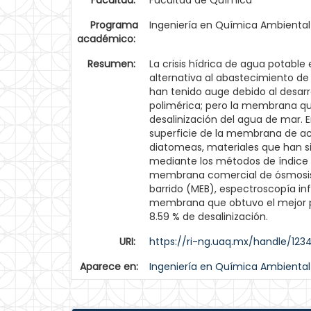
Facultad:
Facultad de Química
Programa
Ingeniería en Química Ambiental
académico:
Resumen:
La crisis hídrica de agua potable
alternativa al abastecimiento de
han tenido auge debido al desar
polimérica; pero la membrana que
desalinización del agua de mar. E
superficie de la membrana de acet
diatomeas, materiales que han si
mediante los métodos de índice d
membrana comercial de ósmosis i
barrido (MEB), espectroscopía inf
membrana que obtuvo el mejor po
8.59 % de desalinización.
URI:
https://ri-ng.uaq.mx/handle/123
Aparece en:
Ingeniería en Química Ambiental