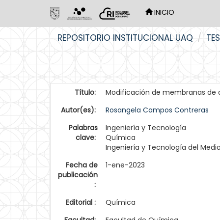
INICIO
Skip
REPOSITORIO INSTITUCIONAL UAQ
TES
navigation
Título:
Modificación de membranas de ac
Autor(es):
Rosangela Campos Contreras
Palabras
Ingeniería y Tecnología
clave:
Química
Ingeniería y Tecnología del Med
Fecha de
1-ene-2023
publicación
:
Editorial :
Química