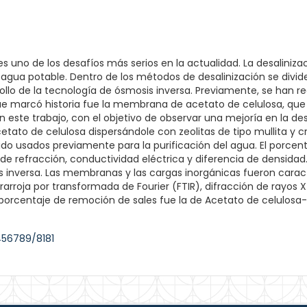
 es uno de los desafíos más serios en la actualidad. La desalini
 agua potable. Dentro de los métodos de desalinización se div
rollo de la tecnología de ósmosis inversa. Previamente, se han
 marcó historia fue la membrana de acetato de celulosa, que f
n este trabajo, con el objetivo de observar una mejoría en la de
ato de celulosa dispersándole con zeolitas de tipo mullita y cri
do usados previamente para la purificación del agua. El porcen
e refracción, conductividad eléctrica y diferencia de densidad
nversa. Las membranas y las cargas inorgánicas fueron caract
rarroja por transformada de Fourier (FTIR), difracción de rayos X
rcentaje de remoción de sales fue la de Acetato de celulosa-
456789/8181