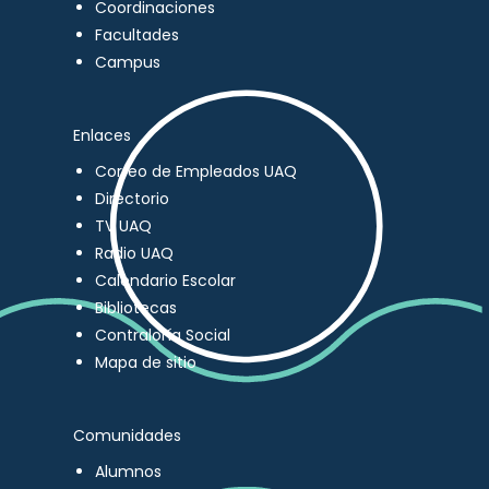
Coordinaciones
Facultades
Campus
Enlaces
Correo de Empleados UAQ
Directorio
TV UAQ
Radio UAQ
Calendario Escolar
Bibliotecas
Contraloría Social
Mapa de sitio
Comunidades
Alumnos