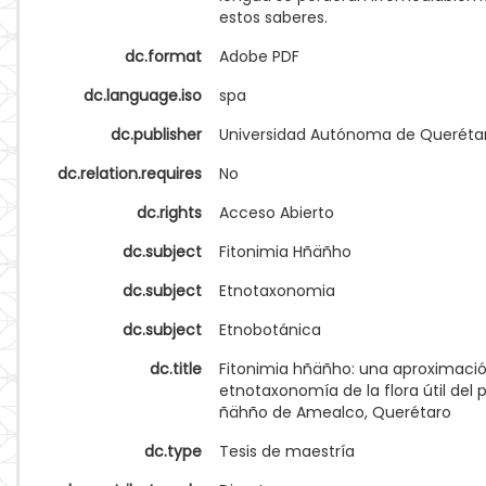
estos saberes.
dc.format
Adobe PDF
dc.language.iso
spa
dc.publisher
Universidad Autónoma de Queréta
dc.relation.requires
No
dc.rights
Acceso Abierto
dc.subject
Fitonimia Hñäñho
dc.subject
Etnotaxonomia
dc.subject
Etnobotánica
dc.title
Fitonimia hñäñho: una aproximació
etnotaxonomía de la flora útil del 
ñähño de Amealco, Querétaro
dc.type
Tesis de maestría