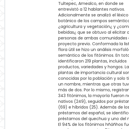
Tultepec, Amealco, en donde se
entrevistó a 12 hablantes nativos.
Adicionalmente se analizó el léxico
botánico de los campos semántic
¿agricultura y vegetación¿ y ¿com
bebidas¿ que se obtuvo al elicitar 
personas de ambas comunidades 
proyecto previo. Conformada la list
flora útil se hizo un análisis morfol
semántico de los fitónimos. En tota
identificaron 219 plantas, incluidos
productos, variedades y hongos. La
plantas de importancia cultural so
conocidas por la población y solo 
un nombre, mientras que otras tuv
más de dos. Por lo mismo, registr
343 fitónimos, la mayoría fueron 
nativos (249), seguidos por prést
(69) e híbridos (25). Además de lo
préstamos del español, se identific
préstamos del quechua y uno del n
El 94% de los fitónimos hñäñhos f