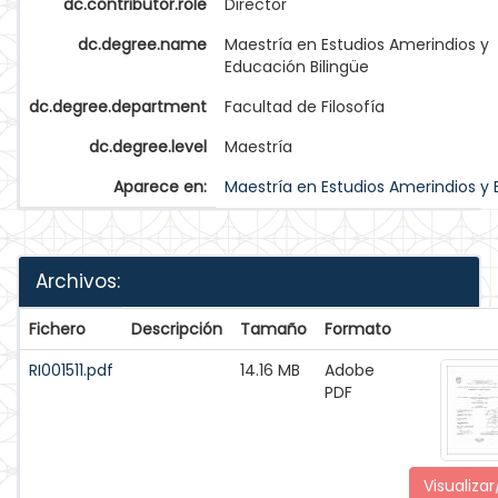
dc.contributor.role
Director
dc.degree.name
Maestría en Estudios Amerindios y
Educación Bilingüe
dc.degree.department
Facultad de Filosofía
dc.degree.level
Maestría
Aparece en:
Maestría en Estudios Amerindios y 
Archivos:
Fichero
Descripción
Tamaño
Formato
RI001511.pdf
14.16 MB
Adobe
PDF
Visualizar