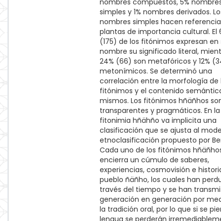
nombres compuestos, 5% nombre
simples y 1% nombres derivados. Lo
nombres simples hacen referencia
plantas de importancia cultural. El
(175) de los fitónimos expresan en
nombre su significado literal, mien
24% (66) son metafóricos y 12% (3
metonímicos. Se determinó una
correlación entre la morfología de 
fitónimos y el contenido semántico
mismos. Los fitónimos hñäñhos s
transparentes y pragmáticos. En la
fitonimia hñähño va implicita una
clasificación que se ajusta al mod
etnoclasificación propuesto por Ber
Cada uno de los fitónimos hñäñho
encierra un cúmulo de saberes,
experiencias, cosmovisión e histori
pueblo ñäñho, los cuales han perd
través del tiempo y se han transmi
generación en generación por med
la tradición oral, por lo que si se pie
lengua se perderán irremediablem