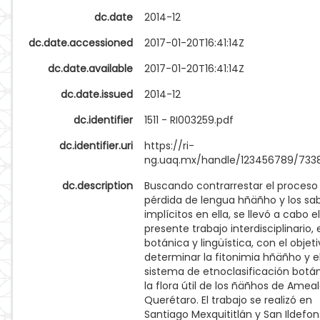
dc.date
2014-12
dc.date.accessioned
2017-01-20T16:41:14Z
dc.date.available
2017-01-20T16:41:14Z
dc.date.issued
2014-12
dc.identifier
1511 - RI003259.pdf
dc.identifier.uri
https://ri-
ng.uaq.mx/handle/123456789/733
dc.description
Buscando contrarrestar el proceso
pérdida de lengua hñäñho y los sa
implícitos en ella, se llevó a cabo el
presente trabajo interdisciplinario, 
botánica y lingüística, con el objet
determinar la fitonimia hñäñho y e
sistema de etnoclasificación botá
la flora útil de los ñäñhos de Ameal
Querétaro. El trabajo se realizó en
Santiago Mexquititlán y San Ildefo