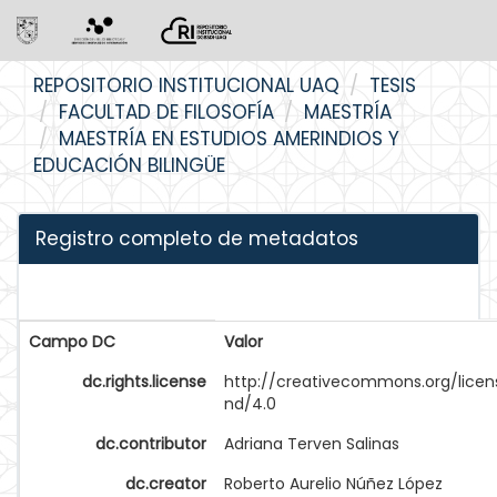
Skip
REPOSITORIO INSTITUCIONAL UAQ
TESIS
navigation
FACULTAD DE FILOSOFÍA
MAESTRÍA
MAESTRÍA EN ESTUDIOS AMERINDIOS Y
EDUCACIÓN BILINGÜE
Registro completo de metadatos
Campo DC
Valor
dc.rights.license
http://creativecommons.org/licen
nd/4.0
dc.contributor
Adriana Terven Salinas
dc.creator
Roberto Aurelio Núñez López