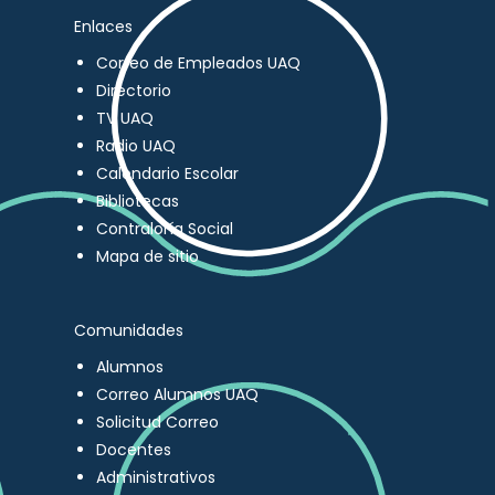
Enlaces
Correo de Empleados UAQ
Directorio
TV UAQ
Radio UAQ
Calendario Escolar
Bibliotecas
Contraloría Social
Mapa de sitio
Comunidades
Alumnos
Correo Alumnos UAQ
Solicitud Correo
Docentes
Administrativos