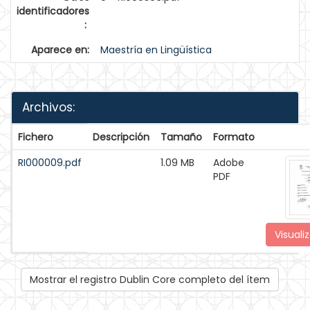
identificadores
:
Aparece en:
Maestría en Lingüística
Archivos:
Fichero
Descripción
Tamaño
Formato
RI000009.pdf
1.09 MB
Adobe
PDF
Visualiz
Mostrar el registro Dublin Core completo del ítem