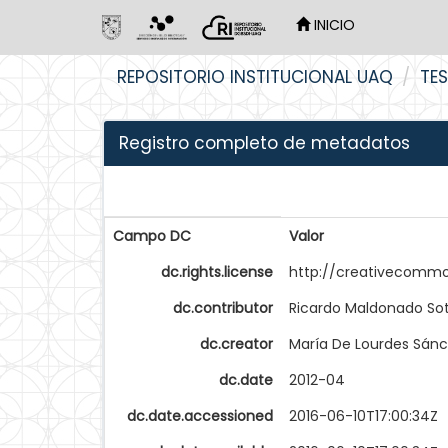
INICIO
Skip
REPOSITORIO INSTITUCIONAL UAQ
TES
navigation
Registro completo de metadatos
Campo DC
Valor
dc.rights.license
http://creativecommo
dc.contributor
Ricardo Maldonado So
dc.creator
María De Lourdes Sán
dc.date
2012-04
dc.date.accessioned
2016-06-10T17:00:34Z