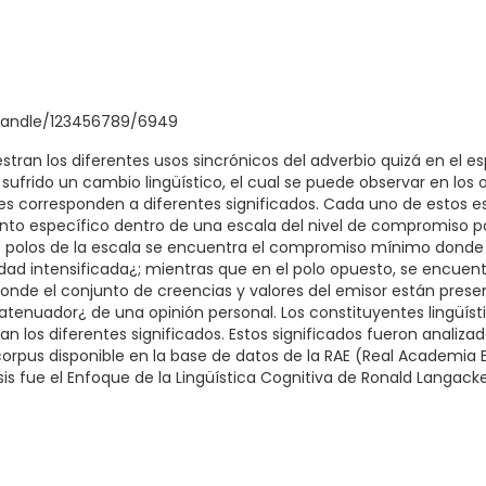
/handle/123456789/6949
stran los diferentes usos sincrónicos del adverbio quizá en el e
sufrido un cambio lingüístico, el cual se puede observar en lo
les corresponden a diferentes significados. Cada uno de estos 
nto específico dentro de una escala del nivel de compromiso po
os polos de la escala se encuentra el compromiso mínimo donde 
dad intensificada¿; mientras que en el polo opuesto, se encuen
onde el conjunto de creencias y valores del emisor están prese
atenuador¿ de una opinión personal. Los constituyentes lingüí
 los diferentes significados. Estos significados fueron analizado
orpus disponible en la base de datos de la RAE (Real Academia E
isis fue el Enfoque de la Lingüística Cognitiva de Ronald Langacke