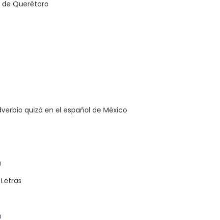
 de Querétaro
dverbio quizá en el español de México
a
 Letras
a