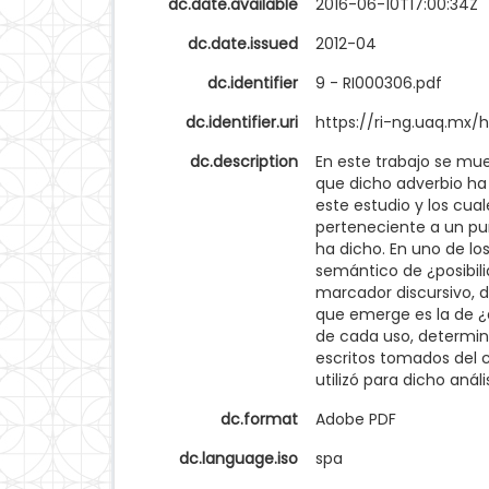
dc.date.available
2016-06-10T17:00:34Z
dc.date.issued
2012-04
dc.identifier
9 - RI000306.pdf
dc.identifier.uri
https://ri-ng.uaq.mx
dc.description
En este trabajo se mue
que dicho adverbio ha 
este estudio y los cua
perteneciente a un pu
ha dicho. En uno de l
semántico de ¿posibili
marcador discursivo, d
que emerge es la de ¿
de cada uso, determinan
escritos tomados del c
utilizó para dicho anál
dc.format
Adobe PDF
dc.language.iso
spa