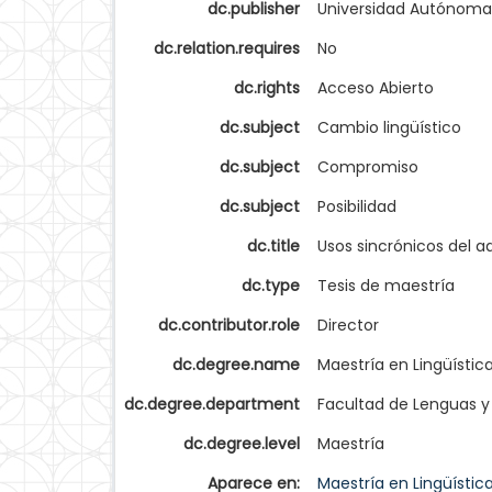
dc.publisher
Universidad Autónoma
dc.relation.requires
No
dc.rights
Acceso Abierto
dc.subject
Cambio lingüístico
dc.subject
Compromiso
dc.subject
Posibilidad
dc.title
Usos sincrónicos del a
dc.type
Tesis de maestría
dc.contributor.role
Director
dc.degree.name
Maestría en Lingüístic
dc.degree.department
Facultad de Lenguas y
dc.degree.level
Maestría
Aparece en:
Maestría en Lingüístic