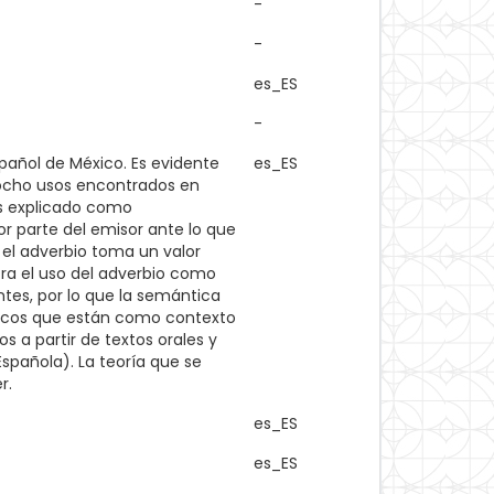
-
-
es_ES
-
spañol de México. Es evidente
es_ES
s ocho usos encontrados en
es explicado como
r parte del emisor ante lo que
el adverbio toma un valor
tra el uso del adverbio como
ntes, por lo que la semántica
sticos que están como contexto
s a partir de textos orales y
spañola). La teoría que se
r.
es_ES
es_ES