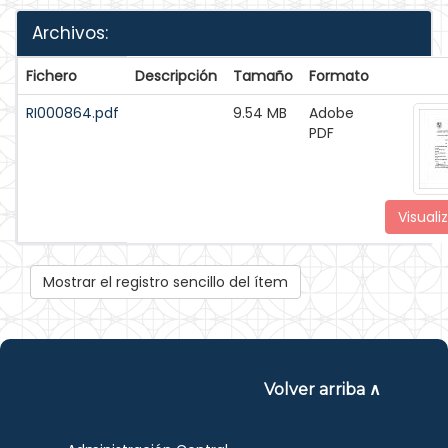
Archivos:
Fichero
Descripción
Tamaño
Formato
RI000864.pdf
9.54 MB
Adobe
PDF
Visuali
Mostrar el registro sencillo del ítem
Volver arriba ∧