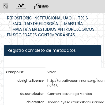
Skip
REPOSITORIO INSTITUCIONAL UAQ
TESIS
navigation
FACULTAD DE FILOSOFÍA
MAESTRÍA
MAESTRÍA EN ESTUDIOS ANTROPOLÓGICOS
EN SOCIEDADES CONTEMPORÁNEAS
Registro completo de metadatos
Campo DC
Valor
dc.rights.license
http://creativecommons.org/licen
nd/4.0
dc.contributor
Carmen Icazuriaga Montes
dc.creator
Jimena Ayesa Cruickshank Gardea