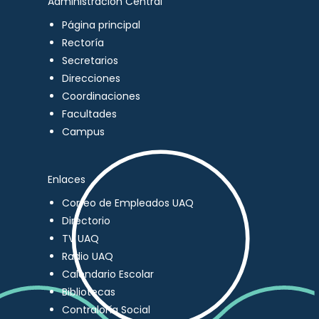
Administración Central
Página principal
Rectoría
Secretarios
Direcciones
Coordinaciones
Facultades
Campus
Enlaces
Correo de Empleados UAQ
Directorio
TV UAQ
Radio UAQ
Calendario Escolar
Bibliotecas
Contraloría Social