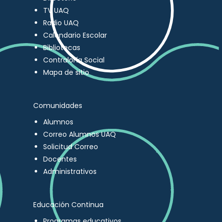
TV UAQ
Radio UAQ
Calendario Escolar
Bibliotecas
Contraloría Social
Mapa de sitio
Comunidades
Alumnos
Correo Alumnos UAQ
Solicitud Correo
Docentes
Administrativos
Educación Continua
Programas educativos