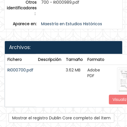
Otros
700 - RI000989.pdf
identificadores
:
Aparece en:
Maestría en Estudios Históricos
Archivos:
Fichero
Descripción
Tamaño
Formato
RI000700.pdf
3.62 MB
Adobe
PDF
Visualiz
Mostrar el registro Dublin Core completo del ítem