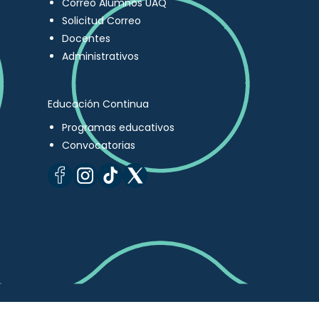
Correo Alumnos UAQ
Solicitud Correo
Docentes
Administrativos
Educación Continua
Programas educativos
Convocatorias