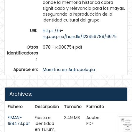
donde la memoria histórica cobra
significado y relevancia para los mayas,
asegurando la reproducción de la
identidad cultural del grupo.
URI:
https://ri-
ng.uaq.mx/handle/123456789/6675
Otros
678 - RI000754.pdf
identificadores
:
Aparece en:
Maestría en Antropología
Archivos:
Fichero
Descripción
Tamaño
Formato
FIMAN-
Fiesta e
2.49 MB
Adobe
198473.pdf
identidad
PDF
en Tulum,