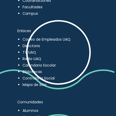
Coordinaciones
Facultades
Campus
Enlaces
Correo de Empleados UAQ
Directorio
TV UAQ
Radio UAQ
Calendario Escolar
Bibliotecas
Contraloría Social
Mapa de sitio
Comunidades
Alumnos