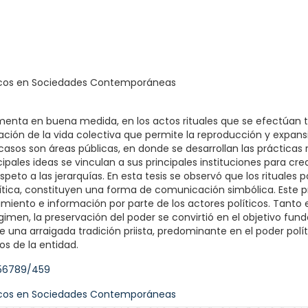
gicos en Sociedades Contemporáneas
enta en buena medida, en los actos rituales que se efectúan tant
ación de la vida colectiva que permite la reproducción y expans
 casos son áreas públicas, en donde se desarrollan las prácticas 
pales ideas se vinculan a sus principales instituciones para crea
peto a las jerarquías. En esta tesis se observó que los rituales
olítica, constituyen una forma de comunicación simbólica. Este
iento e información por parte de los actores políticos. Tanto en
égimen, la preservación del poder se convirtió en el objetivo fu
una arraigada tradición priista, predominante en el poder polític
s de la entidad.
456789/459
gicos en Sociedades Contemporáneas