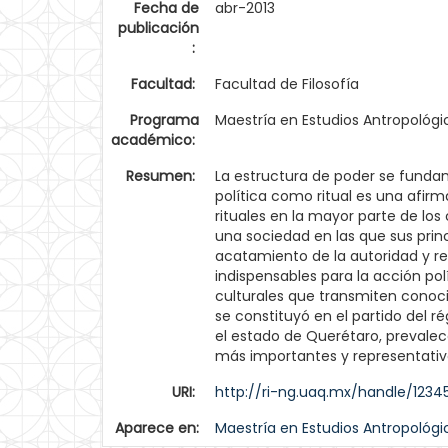
Fecha de
abr-2013
publicación
:
Facultad:
Facultad de Filosofía
Programa
Maestría en Estudios Antropoló
académico:
Resumen:
La estructura de poder se fundam
política como ritual es una afirm
rituales en la mayor parte de los
una sociedad en las que sus princi
acatamiento de la autoridad y res
indispensables para la acción p
culturales que transmiten conocim
se constituyó en el partido del r
el estado de Querétaro, prevalece 
más importantes y representativo
URI:
http://ri-ng.uaq.mx/handle/123
Aparece en:
Maestría en Estudios Antropoló