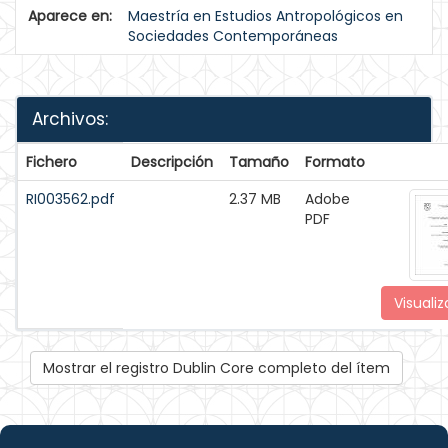
Aparece en:
Maestría en Estudios Antropológicos en
Sociedades Contemporáneas
Archivos:
Fichero
Descripción
Tamaño
Formato
RI003562.pdf
2.37 MB
Adobe
PDF
Visualiz
Mostrar el registro Dublin Core completo del ítem