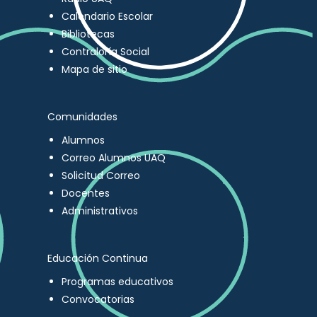
Calendario Escolar
Bibliotecas
Contraloría Social
Mapa de sitio
Comunidades
Alumnos
Correo Alumnos UAQ
Solicitud Correo
Docentes
Administrativos
Educación Continua
Programas educativos
Convocatorias