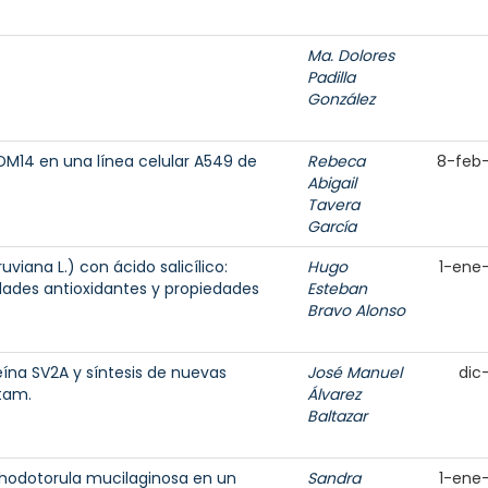
Ma. Dolores
Padilla
González
RDM14 en una línea celular A549 de
Rebeca
8-feb
Abigail
Tavera
García
uviana L.) con ácido salicílico:
Hugo
1-ene
ades antioxidantes y propiedades
Esteban
Bravo Alonso
ína SV2A y síntesis de nuevas
José Manuel
dic
etam.
Álvarez
Baltazar
Rhodotorula mucilaginosa en un
Sandra
1-ene