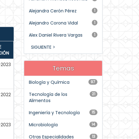
Alejandra Cerón Pérez
1
Alejandro Corona Vidal
1
Alex Daniel Rivera Vargas
1
E
SIGUIENTE >
CIÓN
-2023
Temas
Biología y Química
97
Tecnología de los
21
2022
Alimentos
Ingeniería y Tecnología
15
-2023
Microbiología
14
Otras Especialidades
13