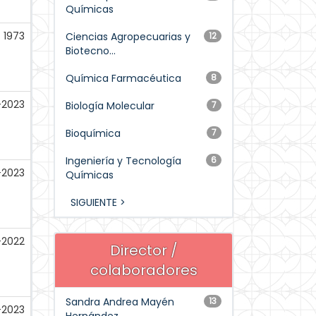
Químicas
1973
Ciencias Agropecuarias y
12
Biotecno...
Química Farmacéutica
8
-2023
Biología Molecular
7
Bioquímica
7
Ingeniería y Tecnología
6
-2023
Químicas
SIGUIENTE >
-2022
Director /
colaboradores
Sandra Andrea Mayén
13
-2023