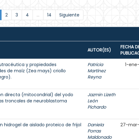
2
3
4
...
14
Siguiente
FECHA D
AUTOR(ES)
PUBLICA
nutracéutica y propiedades
Patricia
1-ene
des de maíz (Zea mays) criollo
Martínez
egro).
Reyna
ón directa (mitocondrial) del yodo
Jazmin Lizeth
las troncales de neuroblastoma
León
Pichardo
hidrogel de aislado proteico de frijol
Daniela
27-mar
Porras
Maldonado