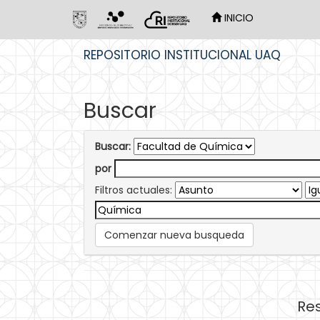
INICIO
Skip
REPOSITORIO INSTITUCIONAL UAQ
navigation
Buscar
Buscar:
por
Filtros actuales:
Comenzar nueva busqueda
Res