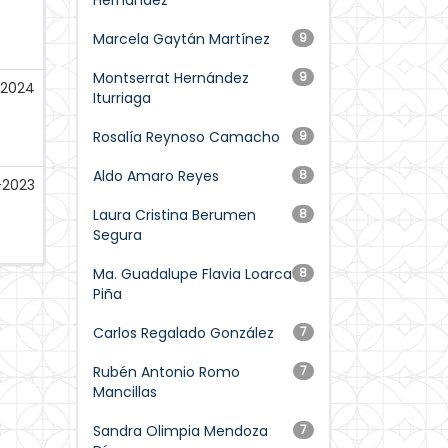
Hernández
Marcela Gaytán Martínez
9
Montserrat Hernández
9
-2024
Iturriaga
Rosalía Reynoso Camacho
9
Aldo Amaro Reyes
8
-2023
Laura Cristina Berumen
8
Segura
Ma. Guadalupe Flavia Loarca
8
Piña
Carlos Regalado González
7
Rubén Antonio Romo
7
Mancillas
Sandra Olimpia Mendoza
7