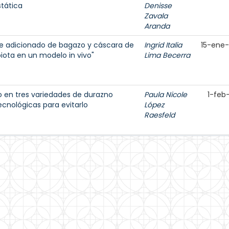
tática
Denisse
Zavala
Aranda
te adicionado de bagazo y cáscara de
Ingrid Italia
15-ene
biota en un modelo in vivo"
Lima Becerra
o en tres variedades de durazno
Paula Nicole
1-feb
ecnológicas para evitarlo
López
Raesfeld