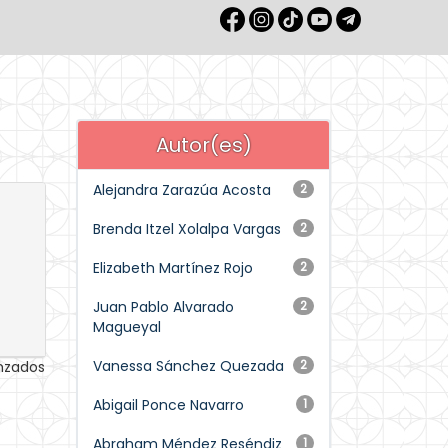
Autor(es)
Alejandra Zarazúa Acosta
2
Brenda Itzel Xolalpa Vargas
2
Elizabeth Martínez Rojo
2
Juan Pablo Alvarado
2
Magueyal
Vanessa Sánchez Quezada
2
anzados
Abigail Ponce Navarro
1
Abraham Méndez Reséndiz
1