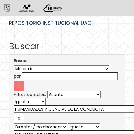
Skip
REPOSITORIO INSTITUCIONAL UAQ
navigation
Buscar
Buscar:
por
Filtros actuales: