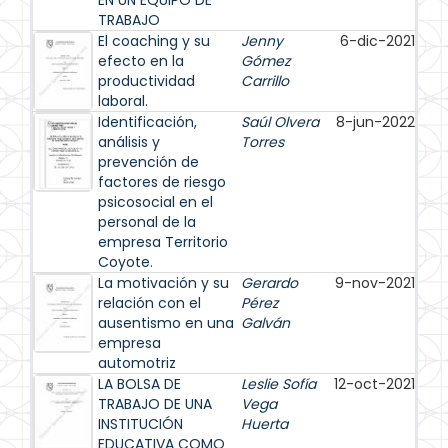
EN UN EQUIPO DE
TRABAJO
El coaching y su
Jenny
6-dic-2021
efecto en la
Gómez
productividad
Carrillo
laboral.
Identificación,
Saúl Olvera
8-jun-2022
análisis y
Torres
prevención de
factores de riesgo
psicosocial en el
personal de la
empresa Territorio
Coyote.
La motivación y su
Gerardo
9-nov-2021
relación con el
Pérez
ausentismo en una
Galván
empresa
automotriz
LA BOLSA DE
Leslie Sofía
12-oct-2021
TRABAJO DE UNA
Vega
INSTITUCIÓN
Huerta
EDUCATIVA COMO