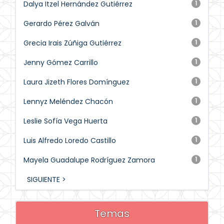
Dalya Itzel Hernández Gutiérrez
1
Gerardo Pérez Galván
1
Grecia Irais Zúñiga Gutiérrez
1
Jenny Gómez Carrillo
1
Laura Jizeth Flores Domínguez
1
Lennyz Meléndez Chacón
1
Leslie Sofía Vega Huerta
1
Luis Alfredo Loredo Castillo
1
Mayela Guadalupe Rodríguez Zamora
1
SIGUIENTE >
Temas