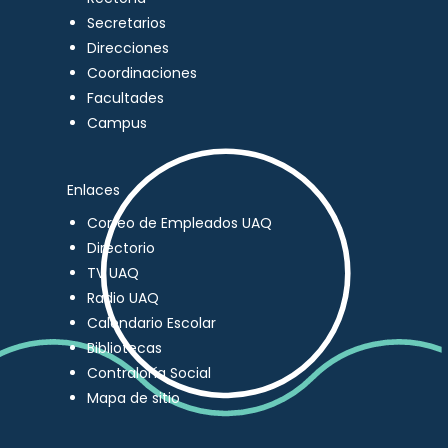
Secretarios
Direcciones
Coordinaciones
Facultades
Campus
Enlaces
Correo de Empleados UAQ
Directorio
TV UAQ
Radio UAQ
Calendario Escolar
Bibliotecas
Contraloría Social
Mapa de sitio