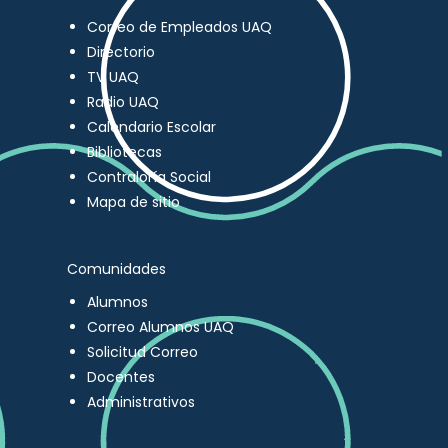
Correo de Empleados UAQ
Directorio
TV UAQ
Radio UAQ
Calendario Escolar
Bibliotecas
Contraloría Social
Mapa de sitio
Comunidades
Alumnos
Correo Alumnos UAQ
Solicitud Correo
Docentes
Administrativos