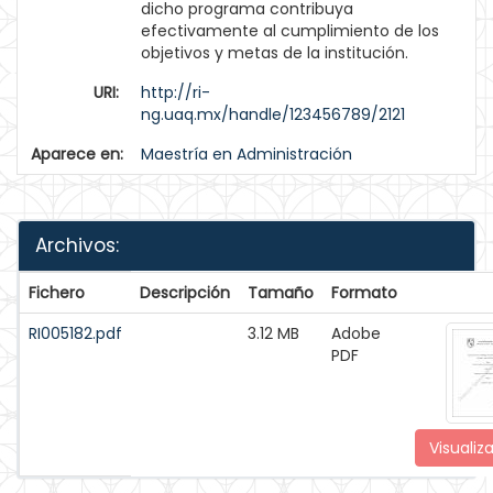
dicho programa contribuya
efectivamente al cumplimiento de los
objetivos y metas de la institución.
URI:
http://ri-
ng.uaq.mx/handle/123456789/2121
Aparece en:
Maestría en Administración
Archivos:
Fichero
Descripción
Tamaño
Formato
RI005182.pdf
3.12 MB
Adobe
PDF
Visualiza