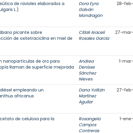
útica de ravioles elaborados a
Dora Eyra
28-feb
lgaris L.)
Galván
Mondragón
rábano picante sobre
Citlali Araceli
27-mar
cción de oxitetraciclina en miel de
Rosales García
n nanopartículas de oro para
Andrea
1-mar
opía Raman de superficie mejorada
Denisse
Sánchez
Nieves
 diésel empleando un
Dana Yolitzin
27-feb
anthus africanus
Martínez
Aguilar
etato de celulosa para la
Rosangela
1-ene
Campos
Contreras