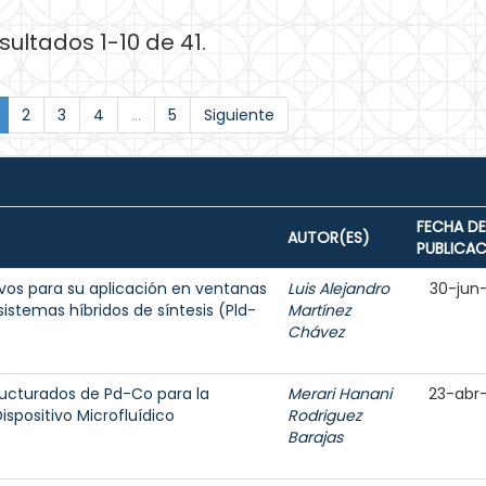
sultados 1-10 de 41.
2
3
4
...
5
Siguiente
FECHA DE
AUTOR(ES)
PUBLICA
vos para su aplicación en ventanas
Luis Alejandro
30-jun
sistemas híbridos de síntesis (Pld-
Martínez
Chávez
ucturados de Pd-Co para la
Merari Hanani
23-abr
ispositivo Microfluídico
Rodriguez
Barajas