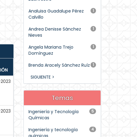
Analuisa Guadalupe Pérez
1
Calvillo
Andrea Denisse Sánchez
1
Nieves
Angela Mariana Trejo
1
Domínguez
Brenda Aracely Sánchez Ruíz
1
CIÓN
SIGUIENTE >
-2023
Temas
-2023
Ingeniería y Tecnología
5
Químicas
Ingeniería y tecnología
4
químicas