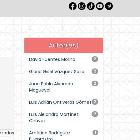
Autor(es)
David Fuentes Molina
2
Gloria Gisel Vázquez Sosa
2
Juan Pablo Alvarado
2
Magueyal
Luis Adrián Ontiveros Gómez
2
Luis Alejandro Martínez
2
Chávez
anzados
América Rodríguez
1
Buenrostro