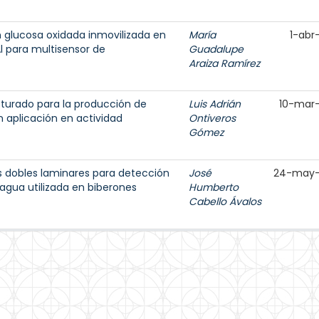
n glucosa oxidada inmovilizada en
María
1-abr
Al para multisensor de
Guadalupe
Araiza Ramírez
turado para la producción de
Luis Adrián
10-mar
 aplicación en actividad
Ontiveros
Gómez
os dobles laminares para detección
José
24-may-
 agua utilizada en biberones
Humberto
Cabello Ávalos