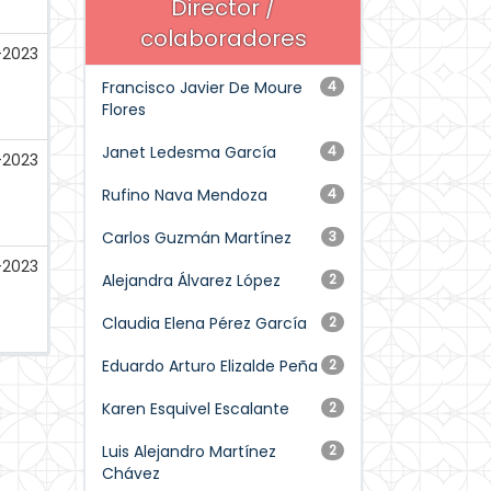
Director /
colaboradores
-2023
Francisco Javier De Moure
4
Flores
Janet Ledesma García
4
-2023
Rufino Nava Mendoza
4
Carlos Guzmán Martínez
3
2023
Alejandra Álvarez López
2
Claudia Elena Pérez García
2
Eduardo Arturo Elizalde Peña
2
Karen Esquivel Escalante
2
Luis Alejandro Martínez
2
Chávez