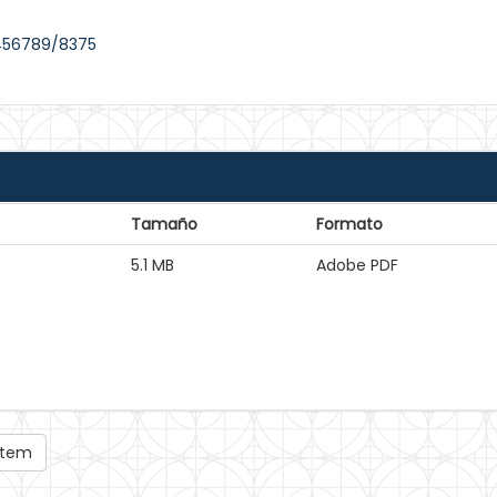
3456789/8375
Tamaño
Formato
5.1 MB
Adobe PDF
 ítem