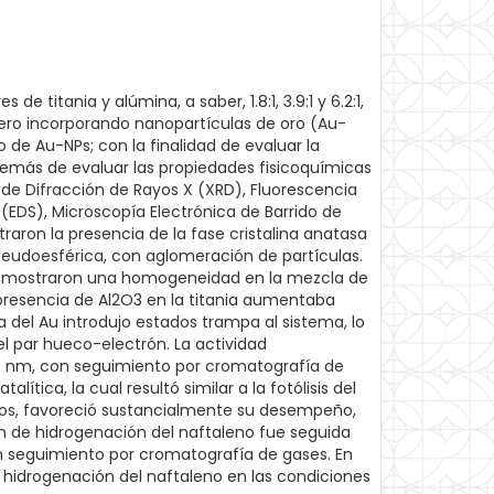
 titania y alúmina, a saber, 1.8:1, 3.9:1 y 6.2:1,
pero incorporando nanopartículas de oro (Au-
de Au-NPs; con la finalidad de evaluar la
además de evaluar las propiedades fisicoquímicas
as de Difracción de Rayos X (XRD), Fluorescencia
 (EDS), Microscopía Electrónica de Barrido de
aron la presencia de la fase cristalina anatasa
seudoesférica, con aglomeración de partículas.
EDS mostraron una homogeneidad en la mezcla de
 presencia de Al2O3 en la titania aumentaba
 del Au introdujo estados trampa al sistema, lo
el par hueco-electrón. La actividad
254 nm, con seguimiento por cromatografía de
tica, la cual resultó similar a la fotólisis del
mixtos, favoreció sustancialmente su desempeño,
ción de hidrogenación del naftaleno fue seguida
on seguimiento por cromatografía de gases. En
a hidrogenación del naftaleno en las condiciones