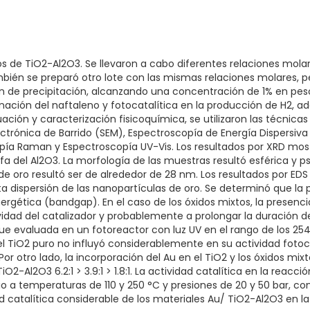
 de TiO2-Al2O3. Se llevaron a cabo diferentes relaciones molares de
bién se preparó otro lote con las mismas relaciones molares, 
n de precipitación, alcanzando una concentración de 1% en peso 
genación del naftaleno y fotocatalítica en la producción de H2, 
luación y caracterización fisicoquímica, se utilizaron las técnic
ctrónica de Barrido (SEM), Espectroscopía de Energía Dispersiva
ía Raman y Espectroscopía UV-Vis. Los resultados por XRD mostr
a del Al2O3. La morfología de las muestras resultó esférica y p
 de oro resultó ser de alrededor de 28 nm. Los resultados por 
a dispersión de las nanopartículas de oro. Se determinó que la
gética (bandgap). En el caso de los óxidos mixtos, la presencia
vidad del catalizador y probablemente a prolongar la duración d
 fue evaluada en un fotoreactor con luz UV en el rango de los 
 TiO2 puro no influyó considerablemente en su actividad fotocatalí
Por otro lado, la incorporación del Au en el TiO2 y los óxidos 
O2-Al2O3 6.2:1 > 3.9:1 > 1.8:1. La actividad catalítica en la reac
io a temperaturas de 110 y 250 °C y presiones de 20 y 50 bar, c
d catalítica considerable de los materiales Au/ TiO2-Al2O3 en l