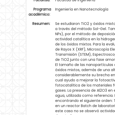
Facultad:
Facultad de Ingeniería
Programa
Ingeniería en Nanotecnología
académico:
Resumen:
Se estudiaron TiO2 y óxidos mixtos
a través del método Sol-Gel. Tam
NPs), por el método de deposició
actividad catalítica en la hidro
de los óxidos mixtos. Para la eva
de Rayos X (XRF), Microscopía Ele
Transmisión (STEM), Espectroscop
de TiO2 junto con una fase amorf
El tamaño de las nanopartículas
óxidos mixtos, además de una alt
considerablemente su brecha ener
cual ayudo a mejorar la fotoacti
fotocatalítica de los materiales
gases. La presencia de Al2O3 en el
agua, utilizada como referencia. 
encontrando el siguiente orden: Ti
en un reactor Batch de laborator
este caso no se observó activida