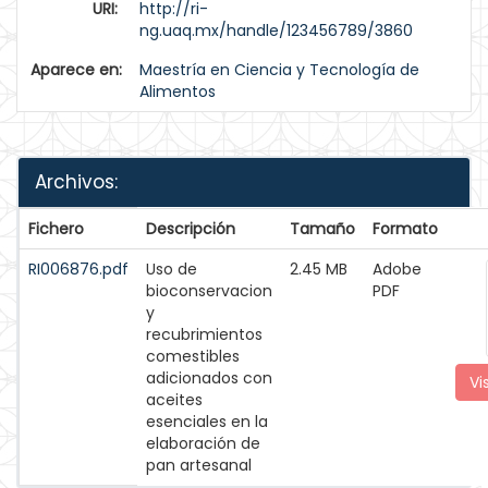
URI:
http://ri-
ng.uaq.mx/handle/123456789/3860
Aparece en:
Maestría en Ciencia y Tecnología de
Alimentos
Archivos:
Fichero
Descripción
Tamaño
Formato
RI006876.pdf
Uso de
2.45 MB
Adobe
bioconservacion
PDF
y
recubrimientos
comestibles
adicionados con
Vi
aceites
esenciales en la
elaboración de
pan artesanal