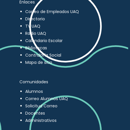
Enlaces
Correo de Empleados UAQ
Directorio
TV UAQ
Radio UAQ
Calendario Escolar
Bibliotecas
Contraloría Social
Mapa de sitio
Comunidades
Alumnos
Correo Alumnos UAQ
Solicitud Correo
Docentes
Administrativos