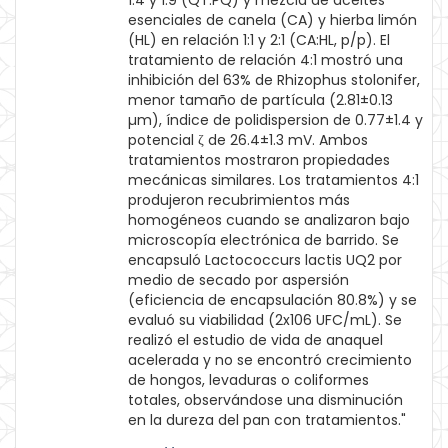
1:4 y 1:9 (QT:PQ) y mezcla de aceites
esenciales de canela (CA) y hierba limón
(HL) en relación 1:1 y 2:1 (CA:HL, p/p). El
tratamiento de relación 4:1 mostró una
inhibición del 63% de Rhizophus stolonifer,
menor tamaño de partícula (2.81±0.13
µm), índice de polidispersion de 0.77±1.4 y
potencial ζ de 26.4±1.3 mV. Ambos
tratamientos mostraron propiedades
mecánicas similares. Los tratamientos 4:1
produjeron recubrimientos más
homogéneos cuando se analizaron bajo
microscopía electrónica de barrido. Se
encapsuló Lactococcurs lactis UQ2 por
medio de secado por aspersión
(eficiencia de encapsulación 80.8%) y se
evaluó su viabilidad (2x106 UFC/mL). Se
realizó el estudio de vida de anaquel
acelerada y no se encontró crecimiento
de hongos, levaduras o coliformes
totales, observándose una disminución
en la dureza del pan con tratamientos."