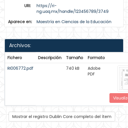
URI:
https://ri-
ng.uaq.mx/handle/123456789/3749
Aparece en:
Maestría en Ciencias de la Educación
Archivos:
Fichero
Descripción
Tamaño
Formato
RI006772.pdf
740 kB
Adobe
PDF
Visualiz
Mostrar el registro Dublin Core completo del ítem