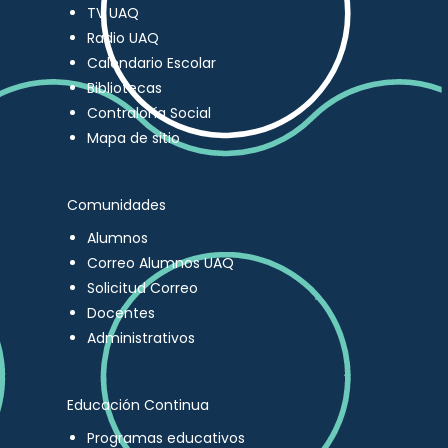
TV UAQ
Radio UAQ
Calendario Escolar
Bibliotecas
Contraloría Social
Mapa de sitio
Comunidades
Alumnos
Correo Alumnos UAQ
Solicitud Correo
Docentes
Administrativos
Educación Continua
Programas educativos