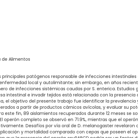
a de Alimentos
 principales patógenos responsable de infecciones intestinales 
enfermedad local y autolimitante; sin embargo, en años recie
ro de infecciones sistémicas caudas por S. enterica. Estudios
 intestinal e invadir tejidos está relacionada con la presencia
sa, el objetivo del presente trabajo fue identificar la prevalenc
erados a partir de productos cárnicos avícolas, y evaluar su po
a este fin, 89 aislamientos recuperados durante 12 meses se so
l operón completo se observó en 71.9%, mientras que el operón c
ectivamente. Desafíos por vía oral de D. melanogaster revelaron
eplicación y mortalidad comparado con cepas que poseen el oper