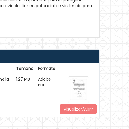
e virulencia importante para el patógeno;
ca avícola, tienen potencial de virulencia para
Tamaño
Formato
nella
1.27 MB
Adobe
PDF
Visualizar/Abrir