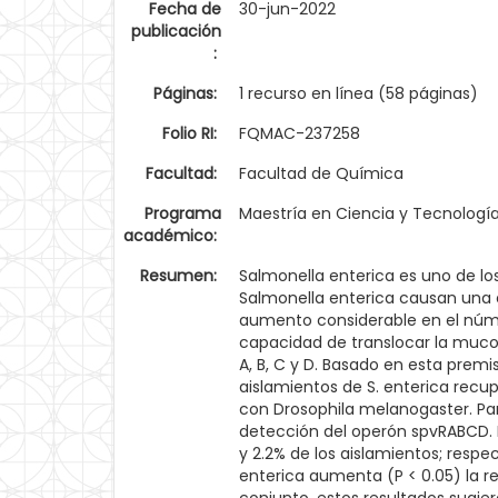
Fecha de
30-jun-2022
publicación
:
Páginas:
1 recurso en línea (58 páginas)
Folio RI:
FQMAC-237258
Facultad:
Facultad de Química
Programa
Maestría en Ciencia y Tecnologí
académico:
Resumen:
Salmonella enterica es uno de los
Salmonella enterica causan una 
aumento considerable en el núme
capacidad de translocar la mucosa
A, B, C y D. Basado en esta premi
aislamientos de S. enterica recup
con Drosophila melanogaster. Par
detección del operón spvRABCD. E
y 2.2% de los aislamientos; resp
enterica aumenta (P < 0.05) la r