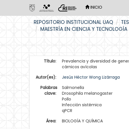
INICIO
Skip
REPOSITORIO INSTITUCIONAL UAQ
TES
navigation
MAESTRÍA EN CIENCIA Y TECNOLOGÍA
Título:
Prevalencia y diversidad de gene
cárnicos avícolas
Autor(es):
Jesús Héctor Wong Lizárraga
Palabras
Salmonella
clave:
Drosophila melanogaster
Pollo
Infección sistémica
qPCR
Área:
BIOLOGÍA Y QUÍMICA