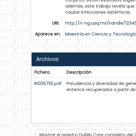
conjunto, estos resultados sugie
además, este trabajo revela que l
causar infecciones sistémicas.
URI:
http://ri-ng.uaq.mx/handle/123
Aparece en:
Maestría en Ciencia y Tecnologí
Archivos:
Fichero
Descripción
RI006755.pdf
Prevalencia y diversidad de gen
enterica recuperados a partir d
Mostrar el registro Dublin Core completo del