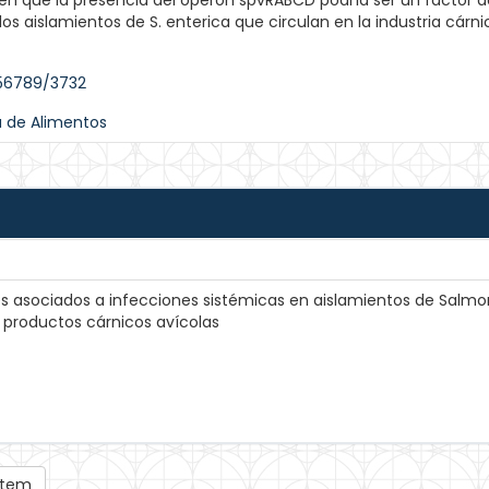
ren que la presencia del operón spvRABCD podría ser un factor d
os aislamientos de S. enterica que circulan en la industria cárni
456789/3732
a de Alimentos
es asociados a infecciones sistémicas en aislamientos de Salmo
e productos cárnicos avícolas
 ítem