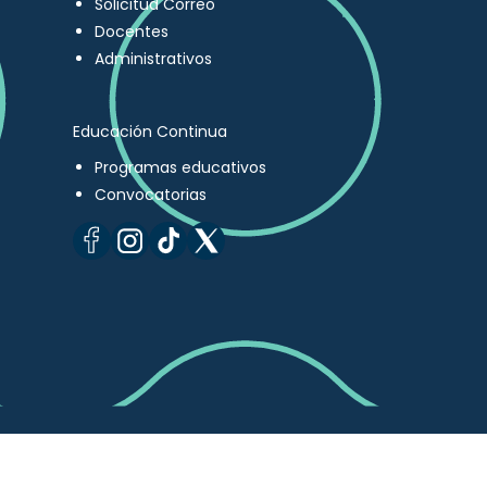
Solicitud Correo
Docentes
Administrativos
Educación Continua
Programas educativos
Convocatorias