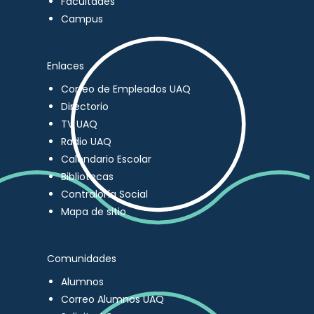
Facultades
Campus
Enlaces
Correo de Empleados UAQ
Directorio
TV UAQ
Radio UAQ
Calendario Escolar
Bibliotecas
Contraloría Social
Mapa de sitio
Comunidades
Alumnos
Correo Alumnos UAQ