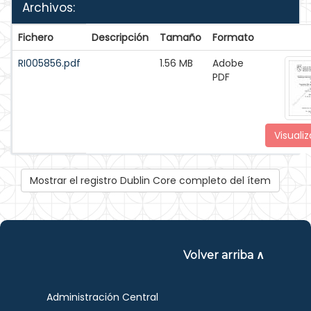
Archivos:
Fichero
Descripción
Tamaño
Formato
RI005856.pdf
1.56 MB
Adobe
PDF
Visualiz
Mostrar el registro Dublin Core completo del ítem
Volver arriba ∧
Administración Central