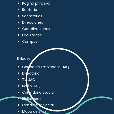
Página principal
Rectoría
Secretarios
Direcciones
Coordinaciones
Facultades
Campus
Enlaces
Correo de Empleados UAQ
Directorio
TV UAQ
Radio UAQ
Calendario Escolar
Bibliotecas
Contraloría Social
Mapa de sitio