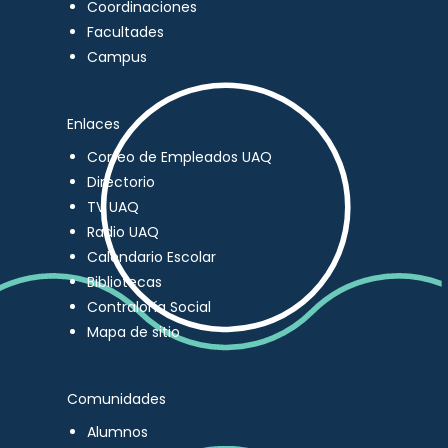
Coordinaciones
Facultades
Campus
Enlaces
Correo de Empleados UAQ
Directorio
TV UAQ
Radio UAQ
Calendario Escolar
Bibliotecas
Contraloría Social
Mapa de sitio
Comunidades
Alumnos