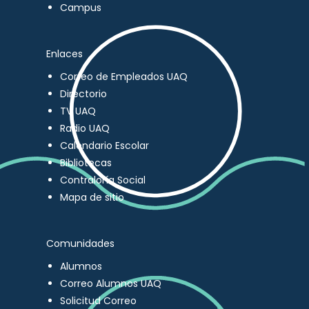
Campus
Enlaces
Correo de Empleados UAQ
Directorio
TV UAQ
Radio UAQ
Calendario Escolar
Bibliotecas
Contraloría Social
Mapa de sitio
Comunidades
Alumnos
Correo Alumnos UAQ
Solicitud Correo