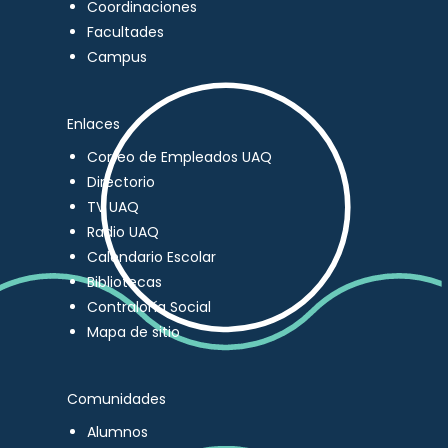
Coordinaciones
Facultades
Campus
Enlaces
Correo de Empleados UAQ
Directorio
TV UAQ
Radio UAQ
Calendario Escolar
Bibliotecas
Contraloría Social
Mapa de sitio
Comunidades
Alumnos