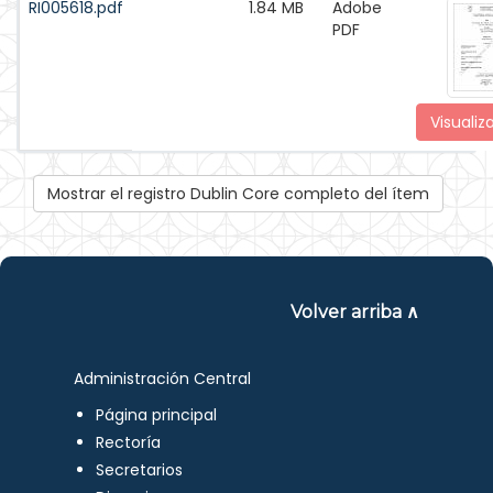
RI005618.pdf
1.84 MB
Adobe
PDF
Visualiz
Mostrar el registro Dublin Core completo del ítem
Volver arriba ∧
Administración Central
Página principal
Rectoría
Secretarios