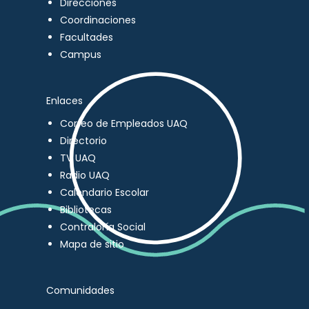
Direcciones
Coordinaciones
Facultades
Campus
Enlaces
Correo de Empleados UAQ
Directorio
TV UAQ
Radio UAQ
Calendario Escolar
Bibliotecas
Contraloría Social
Mapa de sitio
Comunidades