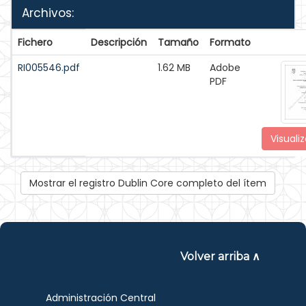
Archivos:
Fichero
Descripción
Tamaño
Formato
RI005546.pdf
1.62 MB
Adobe
PDF
Visualiz
Mostrar el registro Dublin Core completo del ítem
Volver arriba ∧
Administración Central