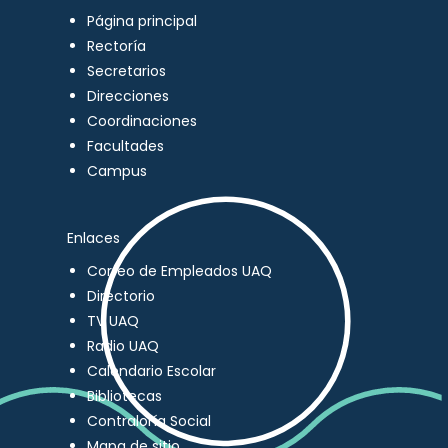
Página principal
Rectoría
Secretarios
Direcciones
Coordinaciones
Facultades
Campus
Enlaces
Correo de Empleados UAQ
Directorio
TV UAQ
Radio UAQ
Calendario Escolar
Bibliotecas
Contraloría Social
Mapa de sitio