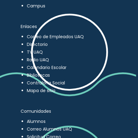
Campus
Enlaces
Correo de Empleados UAQ
Directorio
TV UAQ
Radio UAQ
Calendario Escolar
Bibliotecas
Contraloría Social
Mapa de sitio
Comunidades
Alumnos
Correo Alumnos UAQ
Solicitud Correo