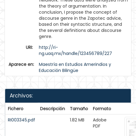
fieldwork. These data were analyzed from
the theory of argumentation. In
conclusion, I propose the concept of
discourse genre in the Zapotec advice,
based on their syntactic structure, and
the several definitions about discourse
genre.
URI:
http://ri-
ng.uaq.mx/handle/123456789/227
Aparece en:
Maestría en Estudios Amerindios y
Educación Bilingüe
Archivos:
Fichero
Descripción
Tamaño
Formato
RI003345.pdf
1.82 MB
Adobe
PDF