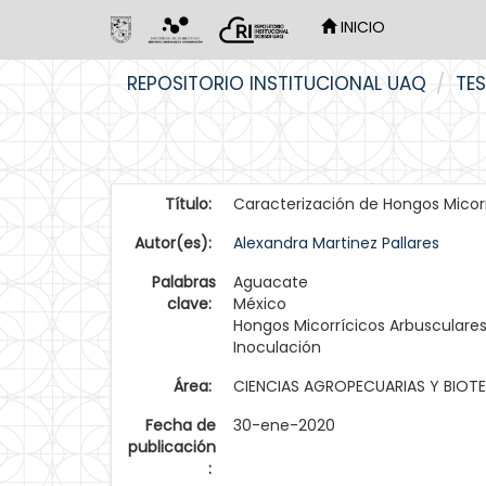
INICIO
Skip
REPOSITORIO INSTITUCIONAL UAQ
TES
navigation
Título:
Caracterización de Hongos Micor
Autor(es):
Alexandra Martinez Pallares
Palabras
Aguacate
clave:
México
Hongos Micorrícicos Arbusculare
Inoculación
Área:
CIENCIAS AGROPECUARIAS Y BIO
Fecha de
30-ene-2020
publicación
: