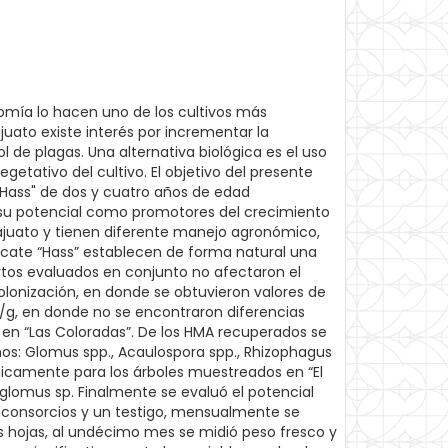
omía lo hacen uno de los cultivos más
uato existe interés por incrementar la
ol de plagas. Una alternativa biológica es el uso
etativo del cultivo. El objetivo del presente
 "Hass" de dos y cuatro años de edad
ar su potencial como promotores del crecimiento
ajuato y tienen diferente manejo agronómico,
guacate “Hass” establecen de forma natural una
uertos evaluados en conjunto no afectaron el
olonización, en donde se obtuvieron valores de
cm/g, en donde no se encontraron diferencias
 en “Las Coloradas”. De los HMA recuperados se
os: Glomus spp., Acaulospora spp., Rhizophagus
únicamente para los árboles muestreados en “El
oglomus sp. Finalmente se evaluó el potencial
 consorcios y un testigo, mensualmente se
as hojas, al undécimo mes se midió peso fresco y