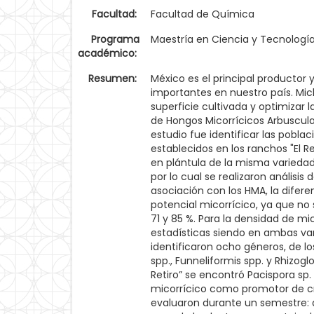
Facultad:
Facultad de Química
Programa
Maestría en Ciencia y Tecnologí
académico:
Resumen:
México es el principal productor
importantes en nuestro país. Mic
superficie cultivada y optimizar l
de Hongos Micorrícicos Arbuscular
estudio fue identificar las pobl
establecidos en los ranchos "El 
en plántula de la misma varieda
por lo cual se realizaron análisi
asociación con los HMA, la difere
potencial micorrícico, ya que no
71 y 85 %. Para la densidad de mi
estadísticas siendo en ambas var
identificaron ocho géneros, de 
spp., Funneliformis spp. y Rhizo
Retiro” se encontró Pacispora sp.
micorrícico como promotor de cr
evaluaron durante un semestre: a