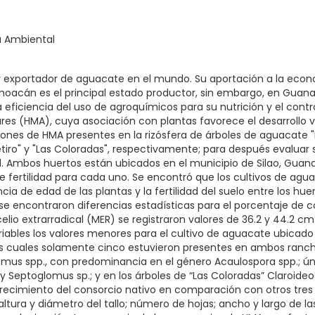
a Ambiental
 y exportador de aguacate en el mundo. Su aportación a la econ
hoacán es el principal estado productor, sin embargo, en Guanaj
a eficiencia del uso de agroquímicos para su nutrición y el contr
es (HMA), cuya asociación con plantas favorece el desarrollo veg
aciones de HMA presentes en la rizósfera de árboles de aguacate
Retiro" y "Las Coloradas", respectivamente; para después evalu
d. Ambos huertos están ubicados en el municipio de Silao, Guan
s de fertilidad para cada uno. Se encontró que los cultivos de a
ncia de edad de las plantas y la fertilidad del suelo entre los h
 se encontraron diferencias estadísticas para el porcentaje de c
celio extrarradical (MER) se registraron valores de 36.2 y 44.2 
iables los valores menores para el cultivo de aguacate ubicado
los cuales solamente cinco estuvieron presentes en ambos ranch
glomus spp., con predominancia en el género Acaulospora spp.; 
 y Septoglomus sp.; y en los árboles de “Las Coloradas” Claroide
ecimiento del consorcio nativo en comparación con otros tres
ltura y diámetro del tallo; número de hojas; ancho y largo de l