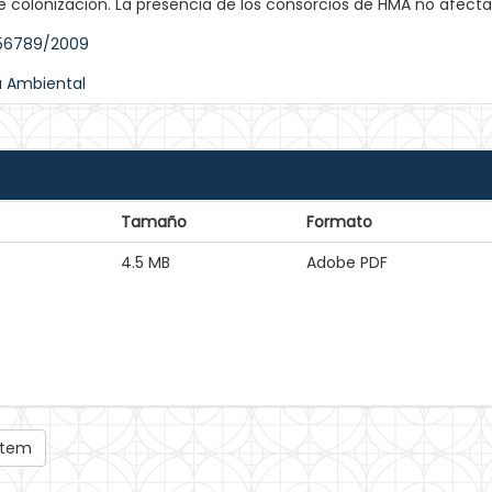
e colonización. La presencia de los consorcios de HMA no afecta
456789/2009
a Ambiental
Tamaño
Formato
4.5 MB
Adobe PDF
 ítem