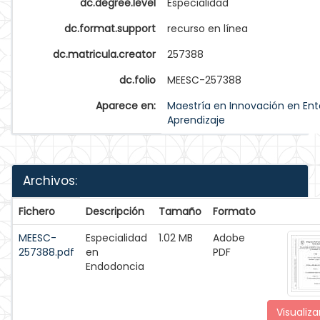
dc.degree.level
Especialidad
dc.format.support
recurso en línea
dc.matricula.creator
257388
dc.folio
MEESC-257388
Aparece en:
Maestría en Innovación en Ent
Aprendizaje
Archivos:
Fichero
Descripción
Tamaño
Formato
MEESC-
Especialidad
1.02 MB
Adobe
257388.pdf
en
PDF
Endodoncia
Visualiza