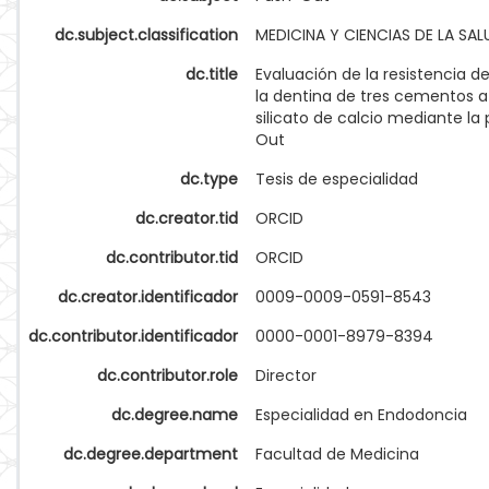
dc.subject.classification
MEDICINA Y CIENCIAS DE LA SAL
dc.title
Evaluación de la resistencia d
la dentina de tres cementos a
silicato de calcio mediante la
Out
dc.type
Tesis de especialidad
dc.creator.tid
ORCID
dc.contributor.tid
ORCID
dc.creator.identificador
0009-0009-0591-8543
dc.contributor.identificador
0000-0001-8979-8394
dc.contributor.role
Director
dc.degree.name
Especialidad en Endodoncia
dc.degree.department
Facultad de Medicina