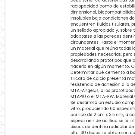
debe tener características ta
radiopacidad como de estabil
dimensional, biocompatibilidad
insolubles bajo condiciones d
encuentren fluidos tisulares, 
un sellado apropiado y, sobre 
adaptarse a las paredes denti
circundantes. Hasta el momen
un material que reúna todas l
propiedades necesarias, pero 
desarrollando prototipos que 
hacerlo en algún momento. Ob
Determinar qué cemento a b
silicato de calcio presenta ma
resistencia de adhesión a la de
MTA-Angelus, o los prototipos
MTAP10 o el MTA-PW. Material
Se desarrolló un estudio compa
vitro, produciendo 60 especí
acrílico de 2 cm x 3.5 cm, a c
espécimen de acrílico se le in
discos de dentina radicular d
alto. 30 discos se obturaron co