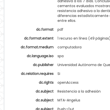
adhesiva a los 7 días. Conclusi
cementos evaluados mostrar
resistencia adhesiva a la dentin
diferencias estadísticamente s
entre ellos.
dc.format
pdf
dc.format.extent
1 recurso en línea (49 páginas
dc.format.medium
computadora
dc.language.iso
spa
dc.publisher
Universidad Autónoma de Que
dc.relation.requires
Si
dc.rights
openAccess
dc.subject
Resistencia a la adhesión
dc.subject
MTA-Angelus
dc.subject
Push-Out