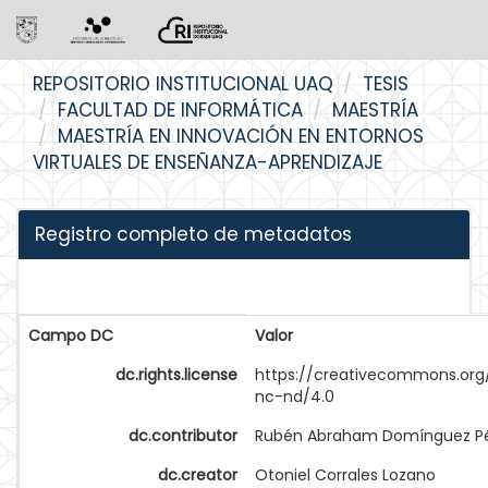
Skip
REPOSITORIO INSTITUCIONAL UAQ
TESIS
navigation
FACULTAD DE INFORMÁTICA
MAESTRÍA
MAESTRÍA EN INNOVACIÓN EN ENTORNOS
VIRTUALES DE ENSEÑANZA-APRENDIZAJE
Registro completo de metadatos
Campo DC
Valor
dc.rights.license
https://creativecommons.org
nc-nd/4.0
dc.contributor
Rubén Abraham Domínguez P
dc.creator
Otoniel Corrales Lozano