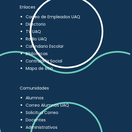
Enlaces
Correo de Empleados UAQ
Directorio
TV UAQ
Radio UAQ
Calendario Escolar
Bibliotecas
Contraloría Social
Mapa de sitio
Comunidades
Alumnos
Correo Alumnos UAQ
Solicitud Correo
Docentes
Administrativos