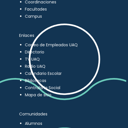
Coordinaciones
Facultades
Campus
Enlaces
Correo de Empleados UAQ
Directorio
TV UAQ
Radio UAQ
Calendario Escolar
Bibliotecas
Contraloría Social
Mapa de sitio
Comunidades
Alumnos