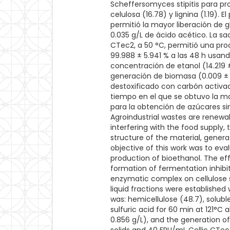
Scheffersomyces stipitis para pro
celulosa (16.78) y lignina (1.19).
permitió la mayor liberación de gl
0.035 g/L de ácido acético. La sa
CTec2, a 50 °C, permitió una pro
99.988 ± 5.941 % a las 48 h usand
concentración de etanol (14.219 
generación de biomasa (0.009 ± 
destoxificado con carbón activad
tiempo en el que se obtuvo la ma
para la obtención de azúcares si
Agroindustrial wastes are renewab
interfering with the food supply, 
structure of the material, genera
objective of this work was to ev
production of bioethanol. The eff
formation of fermentation inhibi
enzymatic complex on cellulose 
liquid fractions were establishe
was: hemicellulose (48.7), soluble
sulfuric acid for 60 min at 121°C 
0.856 g/L), and the generation of