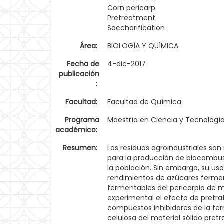
Corn pericarp
Pretreatment
Saccharification
Área:
BIOLOGÍA Y QUÍMICA
Fecha de
4-dic-2017
publicación
:
Facultad:
Facultad de Química
Programa
Maestría en Ciencia y Tecnologí
académico:
Resumen:
Los residuos agroindustriales son
para la producción de biocombust
la población. Sin embargo, su uso
rendimientos de azúcares fermenta
fermentables del pericarpio de m
experimental el efecto de pretrat
compuestos inhibidores de la fer
celulosa del material sólido pre