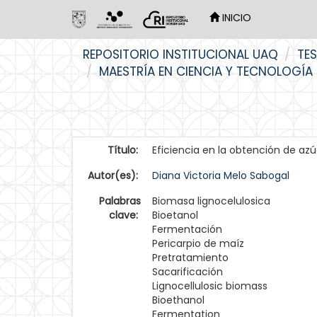
INICIO
Skip
REPOSITORIO INSTITUCIONAL UAQ
TES
navigation
MAESTRÍA EN CIENCIA Y TECNOLOGÍA
Título:
Eficiencia en la obtención de azú
Autor(es):
Diana Victoria Melo Sabogal
Palabras
Biomasa lignocelulosica
clave:
Bioetanol
Fermentación
Pericarpio de maíz
Pretratamiento
Sacarificación
Lignocellulosic biomass
Bioethanol
Fermentation