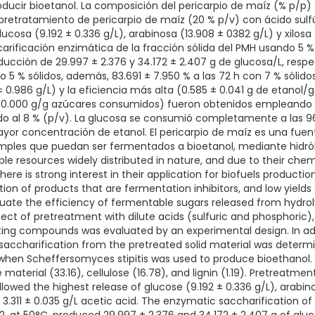
ducir bioetanol. La composición del pericarpio de maíz (% p/p) f
 El pretratamiento de pericarpio de maíz (20 % p/v) con ácido sulfú
ucosa (9.192 ± 0.336 g/L), arabinosa (13.908 ± 0382 g/L) y xilosa 
carificación enzimática de la fracción sólida del PMH usando 5 %
ducción de 29.997 ± 2.376 y 34.172 ± 2.407 g de glucosa/L, res
o 5 % sólidos, además, 83.691 ± 7.950 % a las 72 h con 7 % sóli
± 0.986 g/L) y la eficiencia más alta (0.585 ± 0.041 g de etano
0.000 g/g azúcares consumidos) fueron obtenidos empleando la
o al 8 % (p/v). La glucosa se consumió completamente a las 96 h
yor concentración de etanol. El pericarpio de maíz es una fuen
mples que puedan ser fermentados a bioetanol, mediante hidrólisi
le resources widely distributed in nature, and due to their chemi
there is strong interest in their application for biofuels producti
tion of products that are fermentation inhibitors, and low yield
aluate the efficiency of fermentable sugars released from hydro
ect of pretreatment with dilute acids (sulfuric and phosphoric)
ting compounds was evaluated by an experimental design. In add
saccharification from the pretreated solid material was deter
d when Scheffersomyces stipitis was used to produce bioethanol
 material (33.16), cellulose (16.78), and lignin (1.19). Pretreatme
allowed the highest release of glucose (9.192 ± 0.336 g/L), arabin
 3.311 ± 0.035 g/L acetic acid. The enzymatic saccharification of