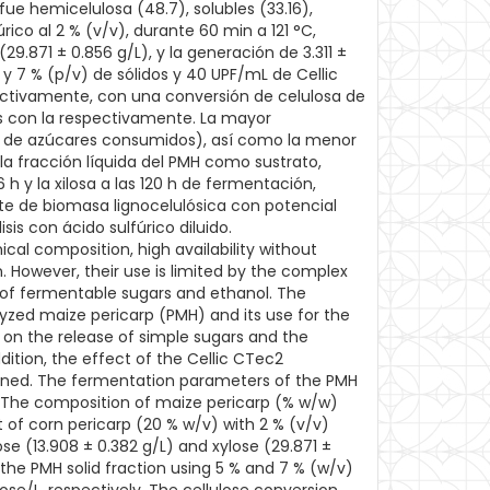
ue hemicelulosa (48.7), solubles (33.16),
rico al 2 % (v/v), durante 60 min a 121 °C,
(29.871 ± 0.856 g/L), y la generación de 3.311 ±
 y 7 % (p/v) de sólidos y 40 UPF/mL de Cellic
pectivamente, con una conversión de celulosa de
dos con la respectivamente. La mayor
l/g de azúcares consumidos), así como la menor
 fracción líquida del PMH como sustrato,
 y la xilosa a las 120 h de fermentación,
te de biomasa lignocelulósica con potencial
s con ácido sulfúrico diluido.
cal composition, high availability without
on. However, their use is limited by the complex
s of fermentable sugars and ethanol. The
lyzed maize pericarp (PMH) and its use for the
, on the release of simple sugars and the
ition, the effect of the Cellic CTec2
mined. The fermentation parameters of the PMH
. The composition of maize pericarp (% w/w)
nt of corn pericarp (20 % w/v) with 2 % (v/v)
ose (13.908 ± 0.382 g/L) and xylose (29.871 ±
 the PMH solid fraction using 5 % and 7 % (w/v)