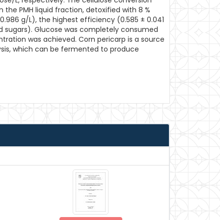
ose/L, respectively. The cellulose conversion
n the PMH liquid fraction, detoxified with 8 %
.986 g/L), the highest efficiency (0.585 ± 0.041
ed sugars). Glucose was completely consumed
ntration was achieved. Corn pericarp is a source
olysis, which can be fermented to produce