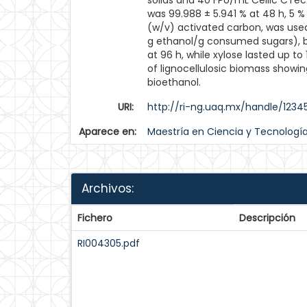
solids and 40 FPU/mL Cellic CTec2
was 99.988 ± 5.941 % at 48 h, 5 % 
(w/v) activated carbon, was used 
g ethanol/g consumed sugars), 
at 96 h, while xylose lasted up t
of lignocellulosic biomass showin
bioethanol.
URI:
http://ri-ng.uaq.mx/handle/1234
Aparece en:
Maestría en Ciencia y Tecnologí
Archivos:
Fichero
Descripción
RI004305.pdf