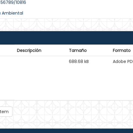
456789/10816
a Ambiental
Descripción
Tamaño
Formato
688.68 kB
Adobe PD
 ítem