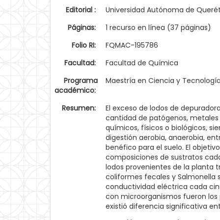
Editorial :
Universidad Autónoma de Queré
Páginas:
1 recurso en línea (37 páginas)
Folio RI:
FQMAC-195786
Facultad:
Facultad de Química
Programa
Maestría en Ciencia y Tecnologí
académico:
Resumen:
El exceso de lodos de depurador
cantidad de patógenos, metales
químicos, físicos o biológicos, s
digestión aerobia, anaerobia, ent
benéfico para el suelo. El objeti
composiciones de sustratos cada 
lodos provenientes de la planta
coliformes fecales y Salmonella 
conductividad eléctrica cada cin
con microorganismos fueron los p
existió diferencia significativa e