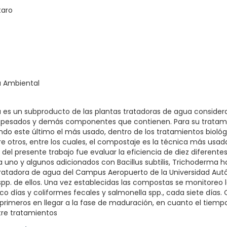
taro
a Ambiental
a es un subproducto de las plantas tratadoras de agua conside
 pesados y demás componentes que contienen. Para su tratami
iendo este último el más usado, dentro de los tratamientos bioló
re otros, entre los cuales, el compostaje es la técnica más usada
vo del presente trabajo fue evaluar la eficiencia de diez difere
uno y algunos adicionados con Bacillus subtilis, Trichoderma ha
 tratadora de agua del Campus Aeropuerto de la Universidad A
spp. de ellos. Una vez establecidas las compostas se monitoreo l
co días y coliformes fecales y salmonella spp., cada siete días
rimeros en llegar a la fase de maduración, en cuanto el tiempo
ntre tratamientos