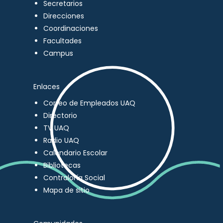
Secretarios
Direcciones
Coordinaciones
Facultades
Campus
Enlaces
Correo de Empleados UAQ
Directorio
TV UAQ
Radio UAQ
Calendario Escolar
Bibliotecas
Contraloría Social
Mapa de sitio