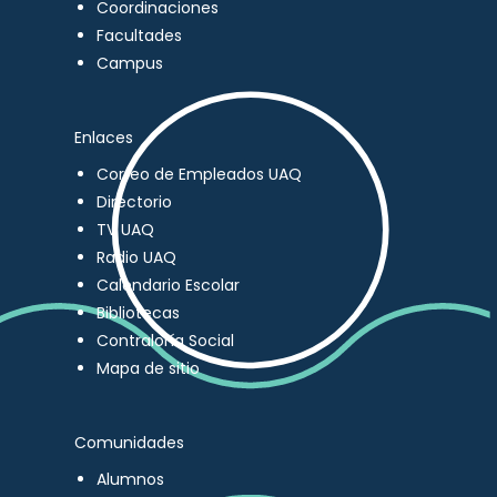
Coordinaciones
Facultades
Campus
Enlaces
Correo de Empleados UAQ
Directorio
TV UAQ
Radio UAQ
Calendario Escolar
Bibliotecas
Contraloría Social
Mapa de sitio
Comunidades
Alumnos