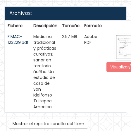
Archivos:
Fichero
Descripción
Tamaño
Formato
FIMAC-
Medicina
2.57 MB
Adobe
123229.pdf
tradicional
PDF
y prácticas
curativas;
sanar en
territorio
Visualizar/
ñañho. Un
estudio de
caso de
San
Idelfonso
Tultepec,
Amealco.
Mostrar el registro sencillo del ítem