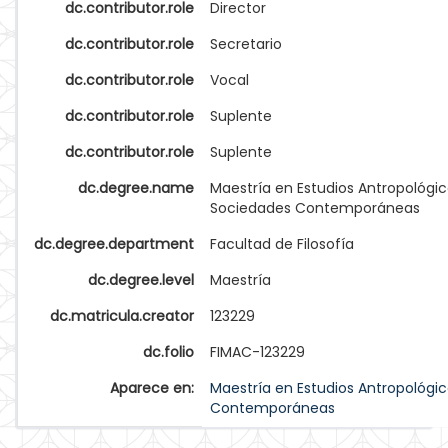
dc.contributor.role
Director
dc.contributor.role
Secretario
dc.contributor.role
Vocal
dc.contributor.role
Suplente
dc.contributor.role
Suplente
dc.degree.name
Maestría en Estudios Antropológi
Sociedades Contemporáneas
dc.degree.department
Facultad de Filosofía
dc.degree.level
Maestría
dc.matricula.creator
123229
dc.folio
FIMAC-123229
Aparece en:
Maestría en Estudios Antropológi
Contemporáneas