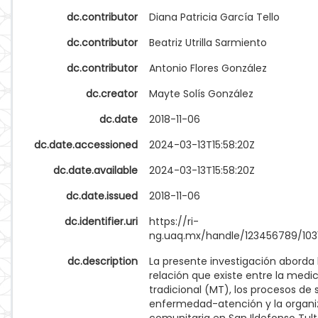
dc.contributor
Diana Patricia García Tello
dc.contributor
Beatriz Utrilla Sarmiento
dc.contributor
Antonio Flores González
dc.creator
Mayte Solís González
dc.date
2018-11-06
dc.date.accessioned
2024-03-13T15:58:20Z
dc.date.available
2024-03-13T15:58:20Z
dc.date.issued
2018-11-06
dc.identifier.uri
https://ri-
ng.uaq.mx/handle/123456789/103
dc.description
La presente investigación aborda 
relación que existe entre la medi
tradicional (MT), los procesos de 
enfermedad-atención y la organi