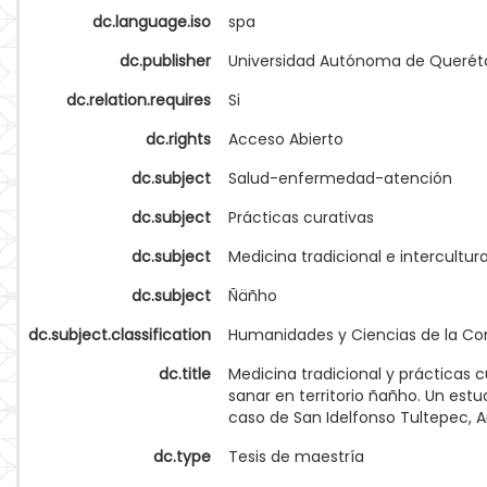
dc.language.iso
spa
dc.publisher
Universidad Autónoma de Querét
dc.relation.requires
Si
dc.rights
Acceso Abierto
dc.subject
Salud-enfermedad-atención
dc.subject
Prácticas curativas
dc.subject
Medicina tradicional e intercultur
dc.subject
Ñäñho
dc.subject.classification
Humanidades y Ciencias de la C
dc.title
Medicina tradicional y prácticas c
sanar en territorio ñañho. Un estu
caso de San Idelfonso Tultepec, 
dc.type
Tesis de maestría