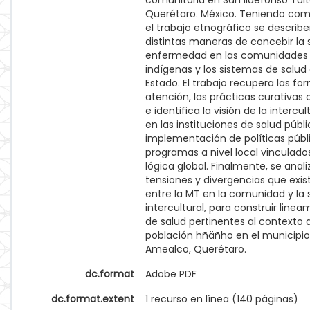
comunitaria en San Ildefonso Tul
Querétaro. México. Teniendo com
el trabajo etnográfico se describe
distintas maneras de concebir la s
enfermedad en las comunidades
indígenas y los sistemas de salud 
Estado. El trabajo recupera las fo
atención, las prácticas curativas 
e identifica la visión de la intercul
en las instituciones de salud públi
implementación de políticas públ
programas a nivel local vinculados
lógica global. Finalmente, se anali
tensiones y divergencias que exis
entre la MT en la comunidad y la 
intercultural, para construir linea
de salud pertinentes al contexto d
población hñäñho en el municipio
Amealco, Querétaro.
dc.format
Adobe PDF
dc.format.extent
1 recurso en línea (140 páginas)