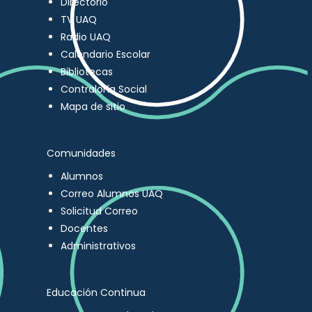
Directorio
TV UAQ
Radio UAQ
Calendario Escolar
Bibliotecas
Contraloría Social
Mapa de sitio
Comunidades
Alumnos
Correo Alumnos UAQ
Solicitud Correo
Docentes
Administrativos
Educación Continua