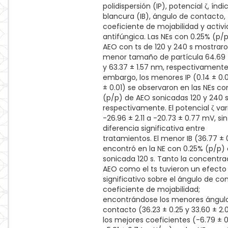
polidispersión (IP), potencial ζ, índi
blancura (IB), ángulo de contacto,
coeficiente de mojabilidad y activ
antifúngica. Las NEs con 0.25% (p/
AEO con ts de 120 y 240 s mostraro
menor tamaño de partícula 64.69 
y 63.37 ± 1.57 nm, respectivamente.
embargo, los menores IP (0.14 ± 0.02
± 0.01) se observaron en las NEs co
(p/p) de AEO sonicadas 120 y 240 s
respectivamente. El potencial ζ var
-26.96 ± 2.11 a -20.73 ± 0.77 mV, sin
diferencia significativa entre
tratamientos. El menor IB (36.77 ± 
encontró en la NE con 0.25% (p/p)
sonicada 120 s. Tanto la concentra
AEO como el ts tuvieron un efecto
significativo sobre el ángulo de co
coeficiente de mojabilidad;
encontrándose los menores ángul
contacto (36.23 ± 0.25 y 33.60 ± 2.0
los mejores coeficientes (-6.79 ± 0