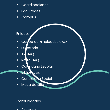
Coordinaciones
Facultades
Campus
Enlaces
Correo de Empleados UAQ
Directorio
TV UAQ
Radio UAQ
Calendario Escolar
Bibliotecas
Contraloría Social
Mapa de sitio
Comunidades
Alumnos