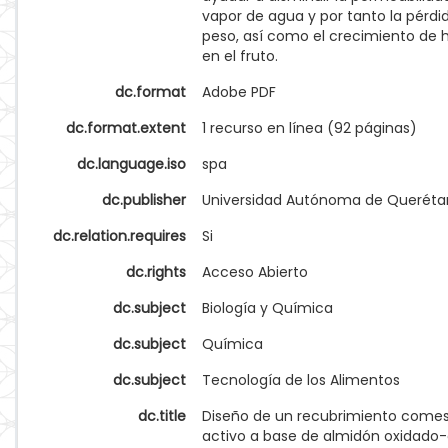
vapor de agua y por tanto la pérdi
peso, así como el crecimiento de
en el fruto.
dc.format
Adobe PDF
dc.format.extent
1 recurso en línea (92 páginas)
dc.language.iso
spa
dc.publisher
Universidad Autónoma de Queréta
dc.relation.requires
Si
dc.rights
Acceso Abierto
dc.subject
Biología y Química
dc.subject
Química
dc.subject
Tecnología de los Alimentos
dc.title
Diseño de un recubrimiento comes
activo a base de almidón oxidado-