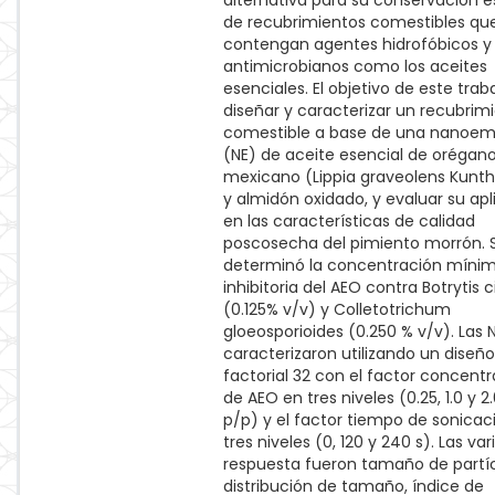
alternativa para su conservación e
de recubrimientos comestibles qu
contengan agentes hidrofóbicos y
antimicrobianos como los aceites
esenciales. El objetivo de este trab
diseñar y caracterizar un recubrim
comestible a base de una nanoem
(NE) de aceite esencial de orégan
mexicano (Lippia graveolens Kunt
y almidón oxidado, y evaluar su apl
en las características de calidad
poscosecha del pimiento morrón. 
determinó la concentración míni
inhibitoria del AEO contra Botrytis 
(0.125% v/v) y Colletotrichum
gloeosporioides (0.250 % v/v). Las 
caracterizaron utilizando un diseño
factorial 32 con el factor concent
de AEO en tres niveles (0.25, 1.0 y 2
p/p) y el factor tiempo de sonicac
tres niveles (0, 120 y 240 s). Las var
respuesta fueron tamaño de partíc
distribución de tamaño, índice de