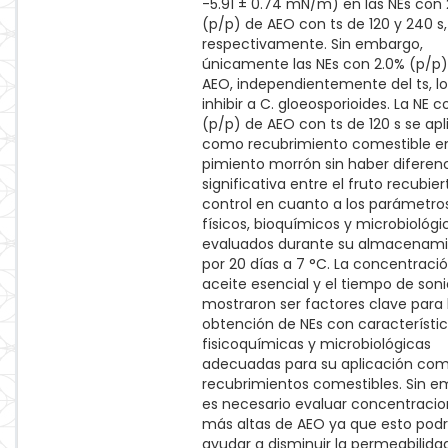
-5.91 ± 0.74 mN/m) en las NEs con
(p/p) de AEO con ts de 120 y 240 s,
respectivamente. Sin embargo,
únicamente las NEs con 2.0% (p/p)
AEO, independientemente del ts, l
inhibir a C. gloeosporioides. La NE 
(p/p) de AEO con ts de 120 s se apl
como recubrimiento comestible e
pimiento morrón sin haber diferen
significativa entre el fruto recubier
control en cuanto a los parámetro
físicos, bioquímicos y microbiológi
evaluados durante su almacenam
por 20 días a 7 °C. La concentraci
aceite esencial y el tiempo de son
mostraron ser factores clave para 
obtención de NEs con característi
fisicoquímicas y microbiológicas
adecuadas para su aplicación co
recubrimientos comestibles. Sin e
es necesario evaluar concentraci
más altas de AEO ya que esto podr
ayudar a disminuir la permeabilidad