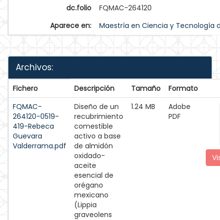
dc.folio
FQMAC-264120
Aparece en:
Maestría en Ciencia y Tecnología 
Archivos:
Fichero
Descripción
Tamaño
Formato
FQMAC-
Diseño de un
1.24 MB
Adobe
264120-0519-
recubrimiento
PDF
419-Rebeca
comestible
Guevara
activo a base
Valderrama.pdf
de almidón
oxidado-
Vi
aceite
esencial de
orégano
mexicano
(Lippia
graveolens