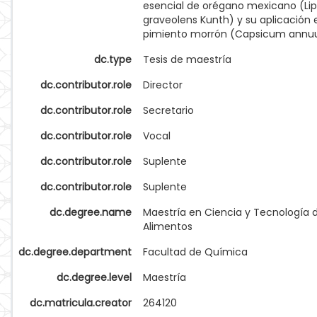
esencial de orégano mexicano (Lip
graveolens Kunth) y su aplicación 
pimiento morrón (Capsicum annu
dc.type
Tesis de maestría
dc.contributor.role
Director
dc.contributor.role
Secretario
dc.contributor.role
Vocal
dc.contributor.role
Suplente
dc.contributor.role
Suplente
dc.degree.name
Maestría en Ciencia y Tecnología 
Alimentos
dc.degree.department
Facultad de Química
dc.degree.level
Maestría
dc.matricula.creator
264120