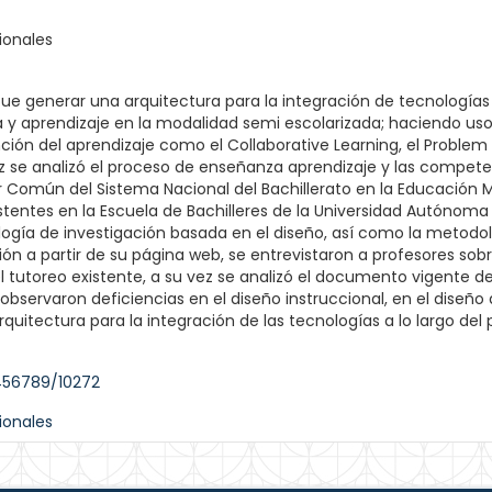
ionales
n fue generar una arquitectura para la integración de tecnología
a y aprendizaje en la modalidad semi escolarizada; haciendo u
ción del aprendizaje como el Collaborative Learning, el Problem 
ez se analizó el proceso de enseñanza aprendizaje y las compe
lar Común del Sistema Nacional del Bachillerato en la Educación
stentes en la Escuela de Bachilleres de la Universidad Autónom
ología de investigación basada en el diseño, así como la metodolo
ción a partir de su página web, se entrevistaron a profesores sobr
el tutoreo existente, a su vez se analizó el documento vigente d
bservaron deficiencias en el diseño instruccional, en el diseño d
rquitectura para la integración de las tecnologías a lo largo de
3456789/10272
ionales