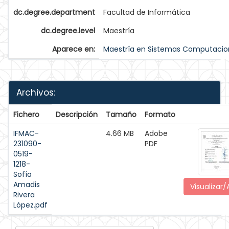
dc.degree.department
Facultad de Informática
dc.degree.level
Maestría
Aparece en:
Maestría en Sistemas Computacio
Archivos:
Fichero
Descripción
Tamaño
Formato
IFMAC-
4.66 MB
Adobe
231090-
PDF
0519-
1218-
Sofía
Amadis
Visualizar/
Rivera
López.pdf