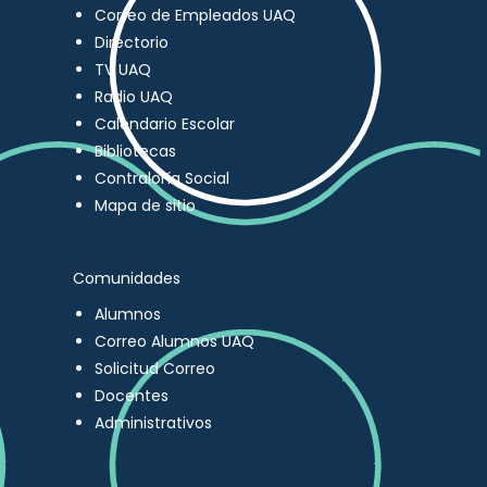
Correo de Empleados UAQ
Directorio
TV UAQ
Radio UAQ
Calendario Escolar
Bibliotecas
Contraloría Social
Mapa de sitio
Comunidades
Alumnos
Correo Alumnos UAQ
Solicitud Correo
Docentes
Administrativos