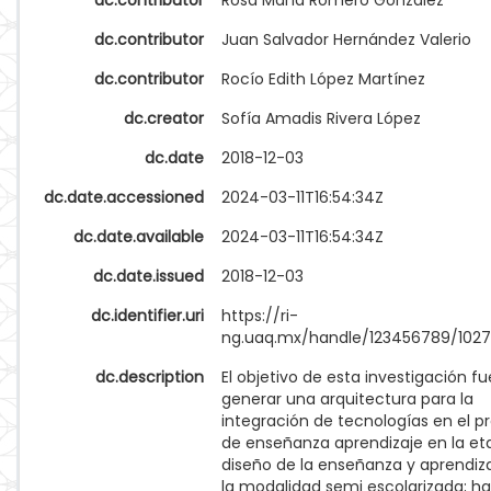
dc.contributor
Rosa María Romero González
dc.contributor
Juan Salvador Hernández Valerio
dc.contributor
Rocío Edith López Martínez
dc.creator
Sofía Amadis Rivera López
dc.date
2018-12-03
dc.date.accessioned
2024-03-11T16:54:34Z
dc.date.available
2024-03-11T16:54:34Z
dc.date.issued
2018-12-03
dc.identifier.uri
https://ri-
ng.uaq.mx/handle/123456789/102
dc.description
El objetivo de esta investigación fu
generar una arquitectura para la
integración de tecnologías en el p
de enseñanza aprendizaje en la et
diseño de la enseñanza y aprendiz
la modalidad semi escolarizada; h