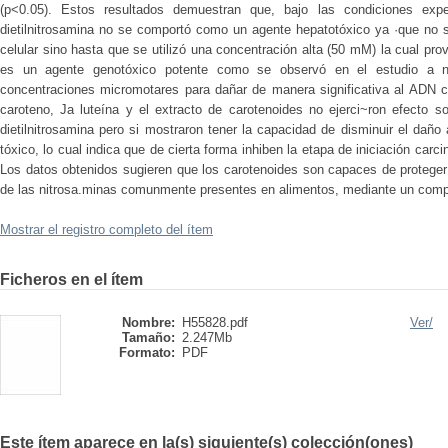
(p<0.05). Estos resultados demuestran que, bajo las condiciones exper
dietilnitrosamina no se comportó como un agente hepatotóxico ya ·que no s
celular sino hasta que se utilizó una concentración alta (50 mM) la cual p
es un agente genotóxico potente como se observó en el estudio a niv
concentraciones micromotares para dañar de manera significativa al ADN con
caroteno, Ja luteína y el extracto de carotenoides no ejerci~ron efecto s
dietilnitrosamina pero si mostraron tener la capacidad de disminuir el daño
tóxico, lo cual indica que de cierta forma inhiben la etapa de iniciación carc
Los datos obtenidos sugieren que los carotenoides son capaces de proteger 
de las nitrosa.minas comunmente presentes en alimentos, mediante un compo
Mostrar el registro completo del ítem
Ficheros en el ítem
Nombre:
H55828.pdf
Ver/
Tamaño:
2.247Mb
Formato:
PDF
Este ítem aparece en la(s) siguiente(s) colección(ones)