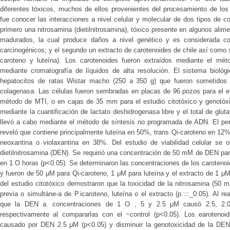
diferentes tóxicos, muchos de ellos provenientes del procesamiento de los 
fue conocer las interacciones a nivel celular y molecular de dos tipos de 
primero una nitrosamina (dietilnitrosamina), tóxico presente en algunos al
madurados, la cual produce daños a nivel genético y es considerada co
carcinogénicos; y el segundo un extracto de carotenoides de chile así como
caroteno y luteína). Los carotenoides fueron extraídos mediante el mé
mediante cromatografía de líquidos de alta resolución. El sistema biológic
hepatocitos de ratas Wistar macho (250 a 350 g) que fueron sometidos a
colagenasa. Las células fueron sembradas en placas de 96 pozos para el est
método de MTI, o en cajas de 35 mm para el estudio citotóxico y genotóxic
mediante la cuantificación de lactato deshidrogenasa libre y el total de glut
llevó a cabo mediante el método de síntesis no programada de ADN. El perfi
reveló que contiene principalmente luteína en 50%, trans Qi-caroteno en 12
neoxantina o violaxantina en 38%. Del estudio de viabilidad celular se 
dietilnitrosamina (DEN). Se requirió una concentración de 50 mM de DEN pa
en 1 O horas (p<0.05). Se determinaron las concentraciones de los carotenoi
y fueron de 50 μM para Qi-caroteno, 1 μM para luteína y el extracto de 1 μM
del estudio citotóxico demostraron que la toxicidad de la nitrosamina (50 
previa o simultáne-a de P.icaroteno, luteína o el extracto (p.:::_0.05). Al r
que la DEN a. concentraciones de 1 O , 5 y 2.5 μM causó 2.5, 2.
respectivamente al compararlas con el ~control (p<0.05). Los earotenoi
causado por DEN 2.5 μM (p<0.05) y disminuir la genotoxicidad de la DEN