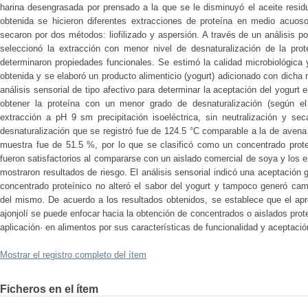
harina desengrasada por prensado a la que se le disminuyó el aceite residu
obtenida se hicieron diferentes extracciones de proteína en medio acuos
secaron por dos métodos: liofilizado y aspersión. A través de un análisis por
seleccionó la extracción con menor nivel de desnaturalización de la pro
determinaron propiedades funcionales. Se estimó la calidad microbiológica 
obtenida y se elaboró un producto alimenticio (yogurt) adicionado con dicha
análisis sensorial de tipo afectivo para determinar la aceptación del yogurt
obtener la proteína con un menor grado de desnaturalización (según el 
extracción a pH 9 sm precipitación isoeléctrica, sin neutralización y se
desnaturalización que se registró fue de 124.5 °C comparable a la de avena
muestra fue de 51.5 %, por lo que se clasificó como un concentrado proteí
fueron satisfactorios al compararse con un aislado comercial de soya y los e
mostraron resultados de riesgo. El análisis sensorial indicó una aceptación 
concentrado proteínico no alteró el sabor del yogurt y tampoco generó cam
del mismo. De acuerdo a los resultados obtenidos, se establece que el ap
ajonjolí se puede enfocar hacia la obtención de concentrados o aislados prot
aplicación· en alimentos por sus características de funcionalidad y aceptaci
Mostrar el registro completo del ítem
Ficheros en el ítem