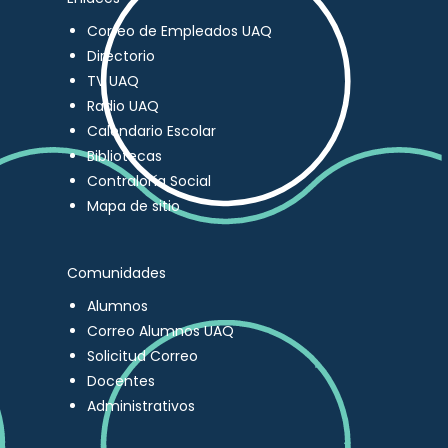
Correo de Empleados UAQ
Directorio
TV UAQ
Radio UAQ
Calendario Escolar
Bibliotecas
Contraloría Social
Mapa de sitio
Comunidades
Alumnos
Correo Alumnos UAQ
Solicitud Correo
Docentes
Administrativos