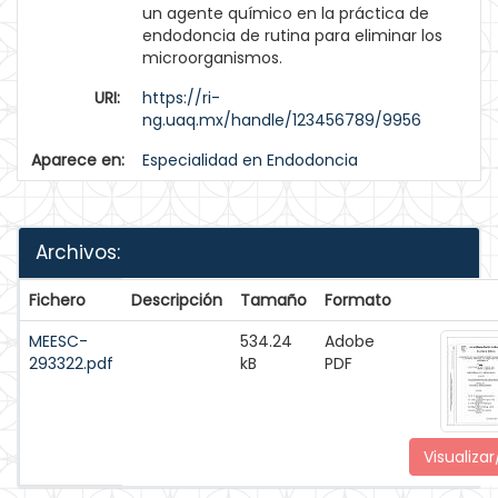
un agente químico en la práctica de
endodoncia de rutina para eliminar los
microorganismos.
URI:
https://ri-
ng.uaq.mx/handle/123456789/9956
Aparece en:
Especialidad en Endodoncia
Archivos:
Fichero
Descripción
Tamaño
Formato
MEESC-
534.24
Adobe
293322.pdf
kB
PDF
Visualizar