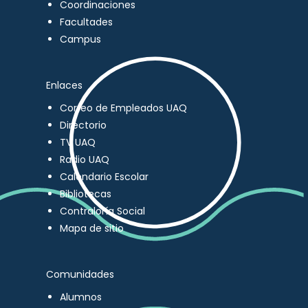
Coordinaciones
Facultades
Campus
Enlaces
Correo de Empleados UAQ
Directorio
TV UAQ
Radio UAQ
Calendario Escolar
Bibliotecas
Contraloría Social
Mapa de sitio
Comunidades
Alumnos