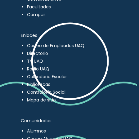
Facultades
Campus
Enlaces
Correo de Empleados UAQ
Directorio
TV UAQ
Radio UAQ
Calendario Escolar
Bibliotecas
Contraloría Social
Mapa de sitio
Comunidades
Alumnos
Correo Alumnos UAQ