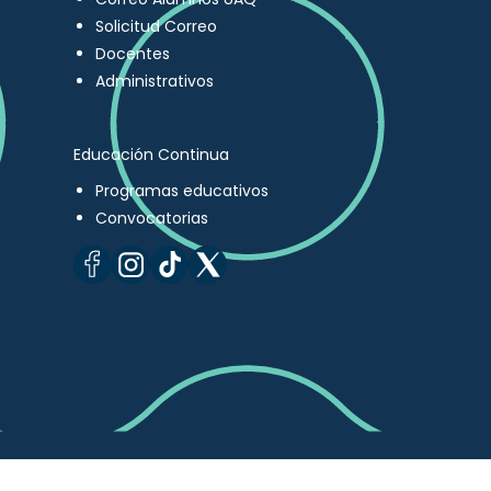
Solicitud Correo
Docentes
Administrativos
Educación Continua
Programas educativos
Convocatorias