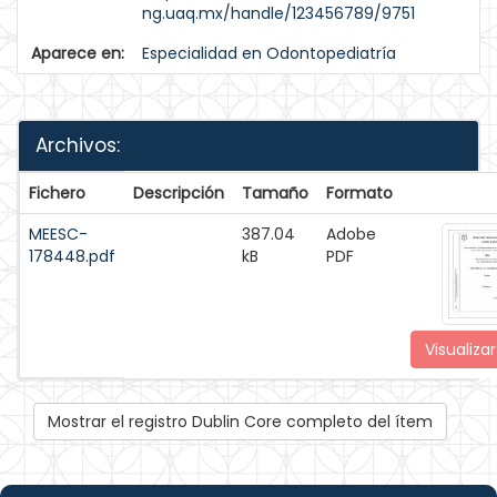
ng.uaq.mx/handle/123456789/9751
Aparece en:
Especialidad en Odontopediatría
Archivos:
Fichero
Descripción
Tamaño
Formato
MEESC-
387.04
Adobe
178448.pdf
kB
PDF
Visualizar
Mostrar el registro Dublin Core completo del ítem