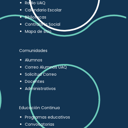
Radio UAQ
Calendario Escolar
Bibliotecas
Contraloría Social
Mapa de sitio
Comunidades
Alumnos
Correo Alumnos UAQ
Solicitud Correo
Docentes
Administrativos
Educación Continua
Programas educativos
Convocatorias