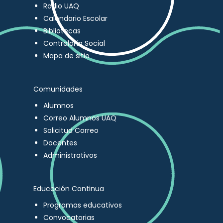
Radio UAQ
Calendario Escolar
Bibliotecas
Contraloría Social
Mapa de sitio
Comunidades
Alumnos
Correo Alumnos UAQ
Solicitud Correo
Docentes
Administrativos
Educación Continua
Programas educativos
Convocatorias