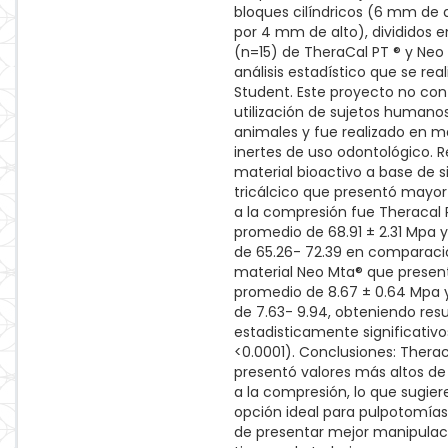
bloques cilíndricos (6 mm de
por 4 mm de alto), divididos e
(n=15) de TheraCal PT ® y Neo 
análisis estadístico que se real
Student. Este proyecto no con
utilización de sujetos humanos
animales y fue realizado en m
inertes de uso odontológico. Re
material bioactivo a base de si
tricálcico que presentó mayor
a la compresión fue Theracal
promedio de 68.91 ± 2.31 Mpa 
de 65.26- 72.39 en comparaci
material Neo Mta® que presen
promedio de 8.67 ± 0.64 Mpa 
de 7.63- 9.94, obteniendo res
estadisticamente significativo
<0.0001). Conclusiones: Thera
presentó valores más altos de 
a la compresión, lo que sugier
opción ideal para pulpotomía
de presentar mejor manipulac