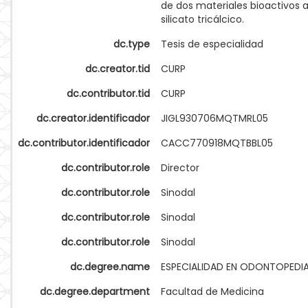
de dos materiales bioactivos 
silicato tricálcico.
dc.type
Tesis de especialidad
dc.creator.tid
CURP
dc.contributor.tid
CURP
dc.creator.identificador
JIGL930706MQTMRL05
dc.contributor.identificador
CACC770918MQTBBL05
dc.contributor.role
Director
dc.contributor.role
Sinodal
dc.contributor.role
Sinodal
dc.contributor.role
Sinodal
dc.degree.name
ESPECIALIDAD EN ODONTOPEDI
dc.degree.department
Facultad de Medicina