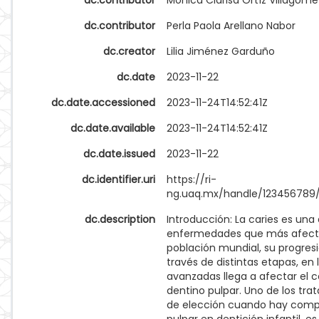
dc.contributor
Mónica Clarisa Ortíz Villagóme
dc.contributor
Perla Paola Arellano Nabor
dc.creator
Lilia Jiménez Garduño
dc.date
2023-11-22
dc.date.accessioned
2023-11-24T14:52:41Z
dc.date.available
2023-11-24T14:52:41Z
dc.date.issued
2023-11-22
dc.identifier.uri
https://ri-
ng.uaq.mx/handle/123456789
dc.description
Introducción: La caries es una 
enfermedades que más afecta
población mundial, su progres
través de distintas etapas, en
avanzadas llega a afectar el 
dentino pulpar. Uno de los tra
de elección cuando hay com