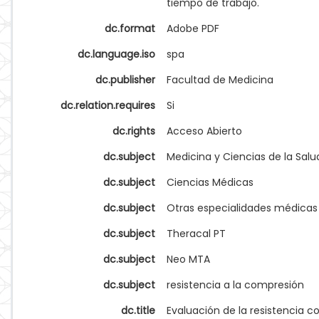
tiempo de trabajo.
dc.format
Adobe PDF
dc.language.iso
spa
dc.publisher
Facultad de Medicina
dc.relation.requires
Si
dc.rights
Acceso Abierto
dc.subject
Medicina y Ciencias de la Salu
dc.subject
Ciencias Médicas
dc.subject
Otras especialidades médicas
dc.subject
Theracal PT
dc.subject
Neo MTA
dc.subject
resistencia a la compresión
dc.title
Evaluación de la resistencia 