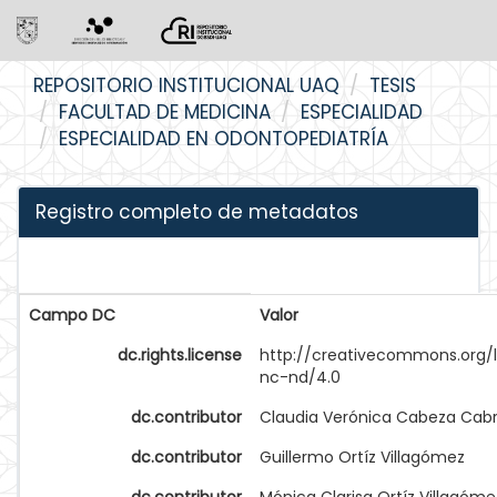
Skip
REPOSITORIO INSTITUCIONAL UAQ
TESIS
navigation
FACULTAD DE MEDICINA
ESPECIALIDAD
ESPECIALIDAD EN ODONTOPEDIATRÍA
Registro completo de metadatos
Campo DC
Valor
dc.rights.license
http://creativecommons.org/
nc-nd/4.0
dc.contributor
Claudia Verónica Cabeza Cab
dc.contributor
Guillermo Ortíz Villagómez