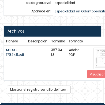
dc.degree.level
Especialidad
Aparece en:
Especialidad en Odontopediat
Archivos:
Fichero
Descripción
Tamaño
Formato
MEESC-
387.04
Adobe
178448.pdf
kB
PDF
Visualizar
Mostrar el registro sencillo del ítem