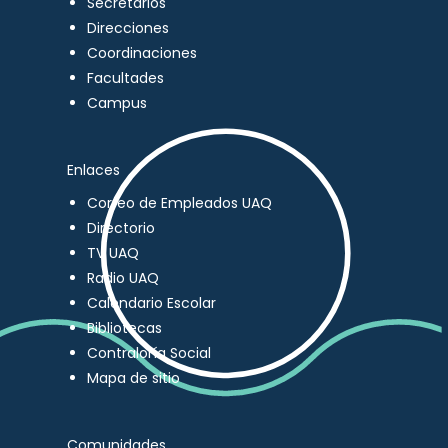
Secretarios
Direcciones
Coordinaciones
Facultades
Campus
Enlaces
Correo de Empleados UAQ
Directorio
TV UAQ
Radio UAQ
Calendario Escolar
Bibliotecas
Contraloría Social
Mapa de sitio
Comunidades