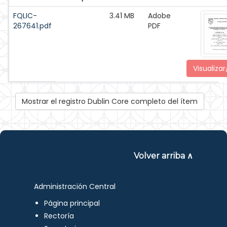
FQLIC-
3.41 MB
Adobe
267641.pdf
PDF
Visualizar
Mostrar el registro Dublin Core completo del ítem
Volver arriba ∧
Administración Central
Página principal
Rectoría