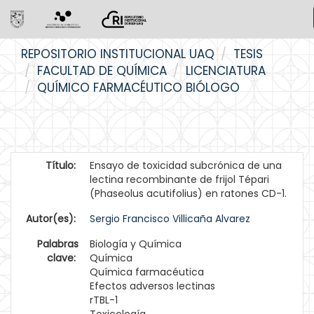
Skip
REPOSITORIO INSTITUCIONAL UAQ
TESIS
navigation
FACULTAD DE QUÍMICA
LICENCIATURA
QUÍMICO FARMACÉUTICO BIÓLOGO
Título:
Ensayo de toxicidad subcrónica de una
lectina recombinante de frijol Tépari
(Phaseolus acutifolius) en ratones CD-1.
Autor(es):
Sergio Francisco Villicaña Alvarez
Palabras
Biología y Química
clave:
Química
Química farmacéutica
Efectos adversos lectinas
rTBL-1