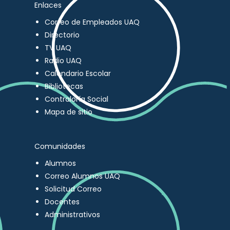
Enlaces
Correo de Empleados UAQ
Directorio
TV UAQ
Radio UAQ
Calendario Escolar
Bibliotecas
Contraloría Social
Mapa de sitio
Comunidades
Alumnos
Correo Alumnos UAQ
Solicitud Correo
Docentes
Administrativos