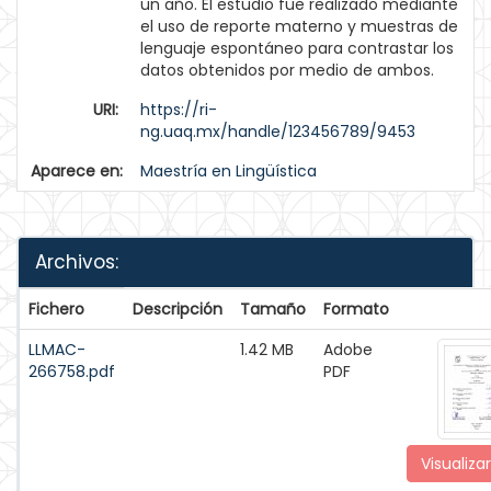
un año. El estudio fue realizado mediante
el uso de reporte materno y muestras de
lenguaje espontáneo para contrastar los
datos obtenidos por medio de ambos.
URI:
https://ri-
ng.uaq.mx/handle/123456789/9453
Aparece en:
Maestría en Lingüística
Archivos:
Fichero
Descripción
Tamaño
Formato
LLMAC-
1.42 MB
Adobe
266758.pdf
PDF
Visualizar