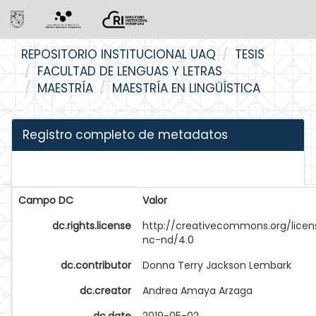
Skip
REPOSITORIO INSTITUCIONAL UAQ
TESIS
navigation
FACULTAD DE LENGUAS Y LETRAS
MAESTRÍA
MAESTRÍA EN LINGÜÍSTICA
Registro completo de metadatos
Campo DC
Valor
dc.rights.license
http://creativecommons.org/licen
nc-nd/4.0
dc.contributor
Donna Terry Jackson Lembark
dc.creator
Andrea Amaya Arzaga