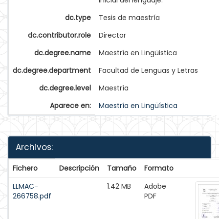
inicial del lenguaje.
dc.type
Tesis de maestría
dc.contributor.role
Director
dc.degree.name
Maestría en Lingüistica
dc.degree.department
Facultad de Lenguas y Letras
dc.degree.level
Maestría
Aparece en:
Maestría en Lingüística
Archivos:
Fichero
Descripción
Tamaño
Formato
LLMAC-
1.42 MB
Adobe
266758.pdf
PDF